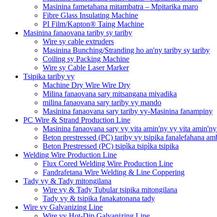
Masinina fametahana mitambatra – Mpitarika maro
Fibre Glass Insulating Machine
PI Film/Kapton® Taing Machine
Masinina fanaovana tariby sy tariby
Wire sy cable extruders
Masinina Bunching/Stranding ho an'ny tariby sy tariby
Coiling sy Packing Machine
Wire sy Cable Laser Marker
Tsipika tariby vy
Machine Dry Wire Wire Dry
Milina fanaovana sary mitsangana mivadika
milina fanaovana sary tariby vy mando
Masinina fanaovana sary tariby vy-Masinina fanampiny
PC Wire & Strand Production Line
Masinina fanaovana sary vy vita amin'ny vy vita amin'ny
Beton prestressed (PC) tariby vy tsipika fanalefahana a
Beton Prestressed (PC) tsipìka tsipìka tsipika
Welding Wire Production Line
Flux Cored Welding Wire Production Line
Fandrafetana Wire Welding & Line Coppering
Tady vy & Tady mitongilana
Wire vy & Tady Tubular tsipika mitongilana
Tady vy & tsipika fanakatonana tady
Wire vy Galvanizing Line
Wire vy Hot-Dip Galvanizing Line