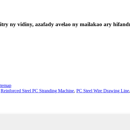
ry ny vidiny, azafady avelao ny mailakao ary hifandr
itemap
,
Reinforced Steel PC Stranding Machine
,
PC Steel Wire Drawing Line