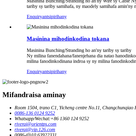
Masinina Bunching/Stranding ho an'ny Wire sy Cable Ny 
tariby sy tariby samihafa, ny maodely samihafa amin'ny 
Enquiry
antsipirihany
Masinina mihodinkodina tokana
Masinina Bunching/Stranding ho an'ny tariby sy tariby
Ny milina fanendahana/fanenjehana dia natao hanodinkodi
milina fanodinkodinana indroa sy ny milina fanodinkodi
Enquiry
antsipirihany
Mifandraisa aminay
Room 1504, trano C1, Yicheng centre No.11, Changchunqiao R
0086-136 0124 9252
Whatsapp/Wechat:+86 1360 124 9252
riverqi@orientps.com
riverqi@vip.126.com
0086-(0)10 63922331