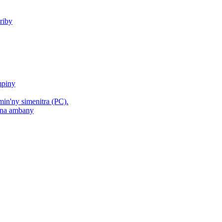
riby
mpiny
min'ny simenitra (PC).
hana ambany