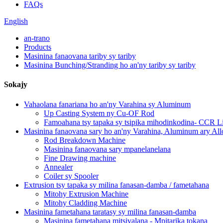
FAQs
English
an-trano
Products
Masinina fanaovana tariby sy tariby
Masinina Bunching/Stranding ho an'ny tariby sy tariby
Sokajy
Vahaolana fanariana ho an'ny Varahina sy Aluminum
Up Casting System ny Cu-OF Rod
Famoahana tsy tapaka sy tsipika mihodinkodina- CCR L
Masinina fanaovana sary ho an'ny Varahina, Aluminum ary All
Rod Breakdown Machine
Masinina fanaovana sary mpanelanelana
Fine Drawing machine
Annealer
Coiler sy Spooler
Extrusion tsy tapaka sy milina fanasan-damba / fametahana
Mitohy Extrusion Machine
Mitohy Cladding Machine
Masinina fametahana taratasy sy milina fanasan-damba
Masinina fametahana mitsivalana - Mpitarika tokana