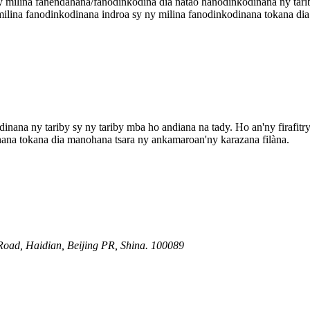
milina fanendahana/fanodinkodina dia natao hanodinkodinana ny tariby
milina fanodinkodinana indroa sy ny milina fanodinkodinana tokana di
nana ny tariby sy ny tariby mba ho andiana na tady. Ho an'ny firafitr
nana tokana dia manohana tsara ny ankamaroan'ny karazana filàna.
oad, Haidian, Beijing PR, Shina. 100089