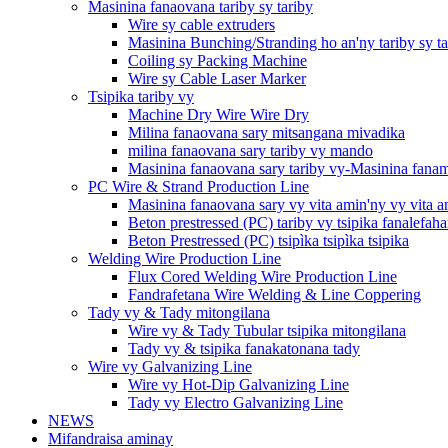
Masinina fanaovana tariby sy tariby
Wire sy cable extruders
Masinina Bunching/Stranding ho an'ny tariby sy ta
Coiling sy Packing Machine
Wire sy Cable Laser Marker
Tsipika tariby vy
Machine Dry Wire Wire Dry
Milina fanaovana sary mitsangana mivadika
milina fanaovana sary tariby vy mando
Masinina fanaovana sary tariby vy-Masinina fana
PC Wire & Strand Production Line
Masinina fanaovana sary vy vita amin'ny vy vita a
Beton prestressed (PC) tariby vy tsipika fanalefa
Beton Prestressed (PC) tsipìka tsipìka tsipika
Welding Wire Production Line
Flux Cored Welding Wire Production Line
Fandrafetana Wire Welding & Line Coppering
Tady vy & Tady mitongilana
Wire vy & Tady Tubular tsipika mitongilana
Tady vy & tsipika fanakatonana tady
Wire vy Galvanizing Line
Wire vy Hot-Dip Galvanizing Line
Tady vy Electro Galvanizing Line
NEWS
Mifandraisa aminay