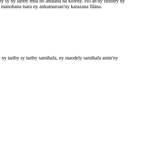
 sy ny tariby mba ho andiana na kofehy. Ho an'ny firafitry ny
a manohana tsara ny ankamaroan'ny karazana filàna.
y ny tariby sy tariby samihafa, ny maodely samihafa amin'ny