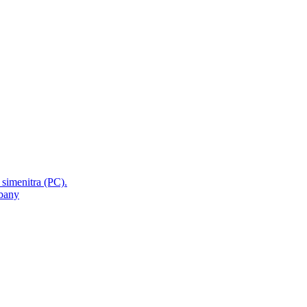
 simenitra (PC).
mbany