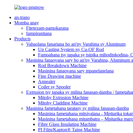
an-trano
Momba anay
Fitetezam-pamokarana
fampirantiana
Products
Vahaolana fanariana ho an'ny Varahina sy Aluminum
Up Casting System ny Cu-OF Rod
Famoahana tsy tapaka sy tsipika mihodinkodina-
Masinina fanaovana sary ho an'ny Varahina, Aluminum a
Rod Breakdown Machine
Masinina fanaovana sary mpanelanelana
Fine Drawing machine
Annealer
Coiler sy Spooler
Extrusion tsy tapaka sy milina fanasan-damba / fametaha
Mitohy Extrusion Machine
Mitohy Cladding Machine
Masinina fametahana taratasy sy milina fanasan-damba
Masinina fametahana mitsivalana - Mpitarika toka
Masinina fametahana mitambatra – Mpitarika mar
Fibre Glass Insulating Machine
PI Film/Kapton® Taing Machine