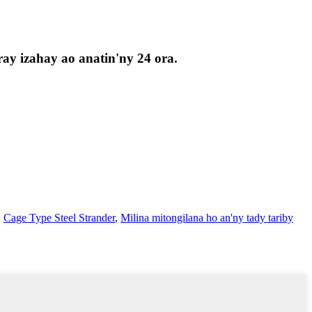
ay izahay ao anatin'ny 24 ora.
,
Cage Type Steel Strander
,
Milina mitongilana ho an'ny tady tariby