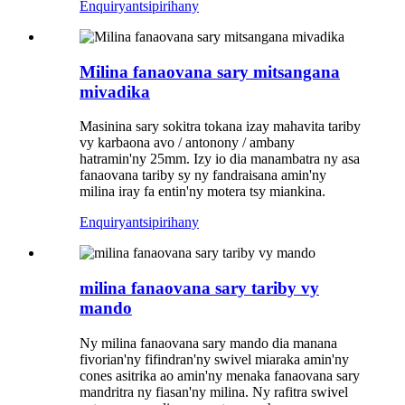
Enquiry
antsipirihany
Milina fanaovana sary mitsangana
mivadika
Masinina sary sokitra tokana izay mahavita tariby
vy karbaona avo / antonony / ambany
hatramin'ny 25mm. Izy io dia manambatra ny asa
fanaovana tariby sy ny fandraisana amin'ny
milina iray fa entin'ny motera tsy miankina.
Enquiry
antsipirihany
milina fanaovana sary tariby vy
mando
Ny milina fanaovana sary mando dia manana
fivorian'ny fifindran'ny swivel miaraka amin'ny
cones asitrika ao amin'ny menaka fanaovana sary
mandritra ny fiasan'ny milina. Ny rafitra swivel