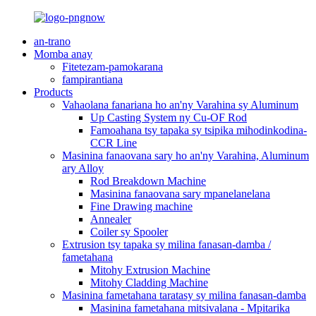
an-trano
Momba anay
Fitetezam-pamokarana
fampirantiana
Products
Vahaolana fanariana ho an'ny Varahina sy Aluminum
Up Casting System ny Cu-OF Rod
Famoahana tsy tapaka sy tsipika mihodinkodina-
CCR Line
Masinina fanaovana sary ho an'ny Varahina, Aluminum
ary Alloy
Rod Breakdown Machine
Masinina fanaovana sary mpanelanelana
Fine Drawing machine
Annealer
Coiler sy Spooler
Extrusion tsy tapaka sy milina fanasan-damba /
fametahana
Mitohy Extrusion Machine
Mitohy Cladding Machine
Masinina fametahana taratasy sy milina fanasan-damba
Masinina fametahana mitsivalana - Mpitarika