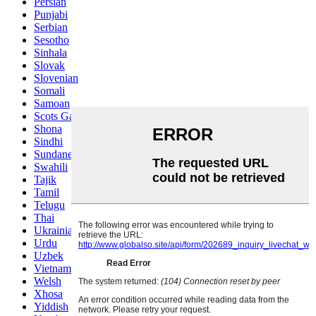
Persian
Punjabi
Serbian
Sesotho
Sinhala
Slovak
Slovenian
Somali
Samoan
Scots Gaelic
Shona
Sindhi
Sundanese
Swahili
Tajik
Tamil
Telugu
Thai
Ukrainian
Urdu
Uzbek
Vietnamese
Welsh
Xhosa
Yiddish