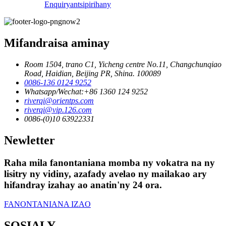
Enquiry
antsipirihany
Mifandraisa aminay
Room 1504, trano C1, Yicheng centre No.11, Changchunqiao
Road, Haidian, Beijing PR, Shina. 100089
0086-136 0124 9252
Whatsapp/Wechat:+86 1360 124 9252
riverqi@orientps.com
riverqi@vip.126.com
0086-(0)10 63922331
Newletter
Raha mila fanontaniana momba ny vokatra na ny
lisitry ny vidiny, azafady avelao ny mailakao ary
hifandray izahay ao anatin'ny 24 ora.
FANONTANIANA IZAO
SOSIALY