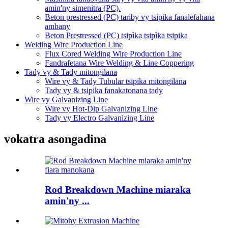
amin'ny simenitra (PC).
Beton prestressed (PC) tariby vy tsipika fanalefahana
ambany
Beton Prestressed (PC) tsipìka tsipìka tsipika
Welding Wire Production Line
Flux Cored Welding Wire Production Line
Fandrafetana Wire Welding & Line Coppering
Tady vy & Tady mitongilana
Wire vy & Tady Tubular tsipika mitongilana
Tady vy & tsipika fanakatonana tady
Wire vy Galvanizing Line
Wire vy Hot-Dip Galvanizing Line
Tady vy Electro Galvanizing Line
vokatra asongadina
Rod Breakdown Machine miaraka
amin'ny ...