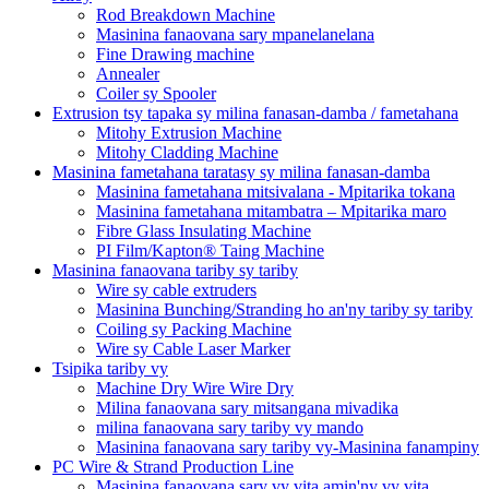
Rod Breakdown Machine
Masinina fanaovana sary mpanelanelana
Fine Drawing machine
Annealer
Coiler sy Spooler
Extrusion tsy tapaka sy milina fanasan-damba / fametahana
Mitohy Extrusion Machine
Mitohy Cladding Machine
Masinina fametahana taratasy sy milina fanasan-damba
Masinina fametahana mitsivalana - Mpitarika tokana
Masinina fametahana mitambatra – Mpitarika maro
Fibre Glass Insulating Machine
PI Film/Kapton® Taing Machine
Masinina fanaovana tariby sy tariby
Wire sy cable extruders
Masinina Bunching/Stranding ho an'ny tariby sy tariby
Coiling sy Packing Machine
Wire sy Cable Laser Marker
Tsipika tariby vy
Machine Dry Wire Wire Dry
Milina fanaovana sary mitsangana mivadika
milina fanaovana sary tariby vy mando
Masinina fanaovana sary tariby vy-Masinina fanampiny
PC Wire & Strand Production Line
Masinina fanaovana sary vy vita amin'ny vy vita