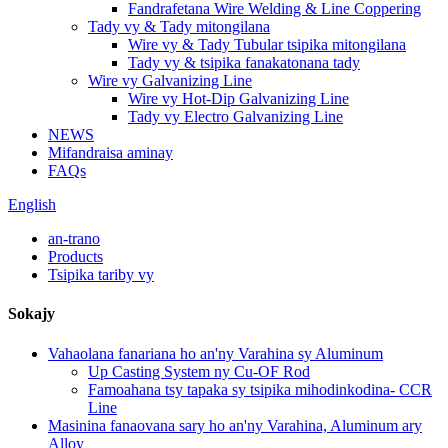
Fandrafetana Wire Welding & Line Coppering
Tady vy & Tady mitongilana
Wire vy & Tady Tubular tsipika mitongilana
Tady vy & tsipika fanakatonana tady
Wire vy Galvanizing Line
Wire vy Hot-Dip Galvanizing Line
Tady vy Electro Galvanizing Line
NEWS
Mifandraisa aminay
FAQs
English
an-trano
Products
Tsipika tariby vy
Sokajy
Vahaolana fanariana ho an'ny Varahina sy Aluminum
Up Casting System ny Cu-OF Rod
Famoahana tsy tapaka sy tsipika mihodinkodina- CCR
Line
Masinina fanaovana sary ho an'ny Varahina, Aluminum ary
Alloy