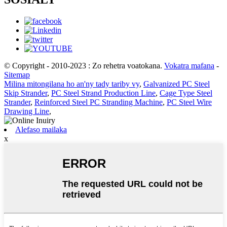
© Copyright - 2010-2023 : Zo rehetra voatokana.
Vokatra mafana
-
Sitemap
Milina mitongilana ho an'ny tady tariby vy
,
Galvanized PC Steel
Skip Strander
,
PC Steel Strand Production Line
,
Cage Type Steel
Strander
,
Reinforced Steel PC Stranding Machine
,
PC Steel Wire
Drawing Line
,
Alefaso mailaka
x