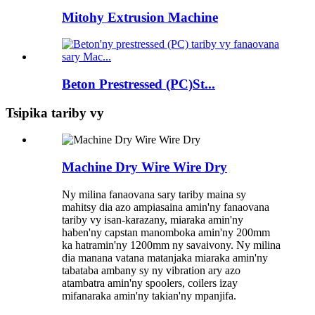
Mitohy Extrusion Machine
Beton Prestressed (PC)St...
Tsipika tariby vy
Machine Dry Wire Wire Dry
Ny milina fanaovana sary tariby maina sy
mahitsy dia azo ampiasaina amin'ny fanaovana
tariby vy isan-karazany, miaraka amin'ny
haben'ny capstan manomboka amin'ny 200mm
ka hatramin'ny 1200mm ny savaivony. Ny milina
dia manana vatana matanjaka miaraka amin'ny
tabataba ambany sy ny vibration ary azo
atambatra amin'ny spoolers, coilers izay
mifanaraka amin'ny takian'ny mpanjifa.