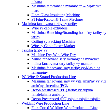
tokana
Masinina fametahana mitambatra – Mpitarika
maro
Fibre Glass Insulating Machine
PI Film/Kapton® Taing Machine
Masinina fanaovana tariby sy tariby
Wire sy cable extruders
Masinina Bunching/Stranding ho an'ny tariby sy
tariby
Coiling sy Packing Machine
Wire sy Cable Laser Marker
Tsipika tariby vy
Machine Dry Wire Wire Dry
Milina fanaovana sary mitsangana mivadika
milina fanaovana sary tariby vy mando
Masinina fanaovana sary tariby vy-Masinina
fanampiny
PC Wire & Strand Production Line
Masinina fanaovana sary vy vita amin'ny vy vita
amin'ny simenitra (PC).
Beton prestressed (PC) tariby vy tsipika
fanalefahana ambany
Beton Prestressed (PC) tsipìka tsipìka tsipika
Welding Wire Production Line
Flux Cored Welding Wire Production Line