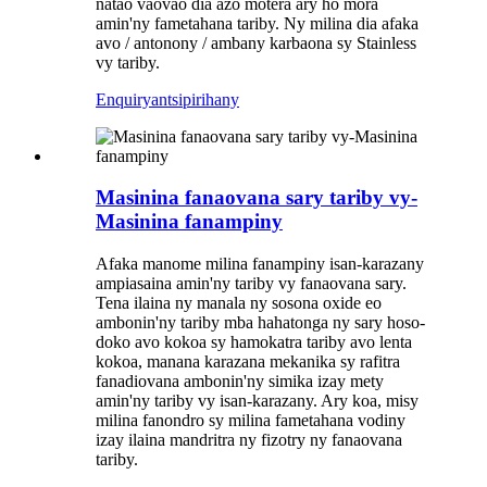
natao vaovao dia azo motera ary ho mora
amin'ny fametahana tariby. Ny milina dia afaka
avo / antonony / ambany karbaona sy Stainless
vy tariby.
Enquiry
antsipirihany
Masinina fanaovana sary tariby vy-
Masinina fanampiny
Afaka manome milina fanampiny isan-karazany
ampiasaina amin'ny tariby vy fanaovana sary.
Tena ilaina ny manala ny sosona oxide eo
ambonin'ny tariby mba hahatonga ny sary hoso-
doko avo kokoa sy hamokatra tariby avo lenta
kokoa, manana karazana mekanika sy rafitra
fanadiovana ambonin'ny simika izay mety
amin'ny tariby vy isan-karazany. Ary koa, misy
milina fanondro sy milina fametahana vodiny
izay ilaina mandritra ny fizotry ny fanaovana
tariby.