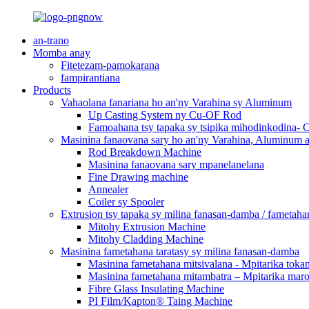
an-trano
Momba anay
Fitetezam-pamokarana
fampirantiana
Products
Vahaolana fanariana ho an'ny Varahina sy Aluminum
Up Casting System ny Cu-OF Rod
Famoahana tsy tapaka sy tsipika mihodinkodina-
Masinina fanaovana sary ho an'ny Varahina, Aluminum a
Rod Breakdown Machine
Masinina fanaovana sary mpanelanelana
Fine Drawing machine
Annealer
Coiler sy Spooler
Extrusion tsy tapaka sy milina fanasan-damba / fametaha
Mitohy Extrusion Machine
Mitohy Cladding Machine
Masinina fametahana taratasy sy milina fanasan-damba
Masinina fametahana mitsivalana - Mpitarika toka
Masinina fametahana mitambatra – Mpitarika mar
Fibre Glass Insulating Machine
PI Film/Kapton® Taing Machine