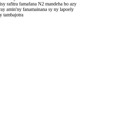
isy rafitra famafana N2 mandeha ho azy
ray amin'ny fanamainana sy ny lapoely
y tambajotra