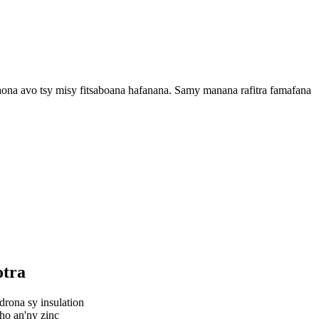
aona avo tsy misy fitsaboana hafanana. Samy manana rafitra famafana
otra
drona sy insulation
ho an'ny zinc