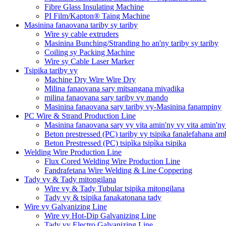
Fibre Glass Insulating Machine
PI Film/Kapton® Taing Machine
Masinina fanaovana tariby sy tariby
Wire sy cable extruders
Masinina Bunching/Stranding ho an'ny tariby sy tariby
Coiling sy Packing Machine
Wire sy Cable Laser Marker
Tsipika tariby vy
Machine Dry Wire Wire Dry
Milina fanaovana sary mitsangana mivadika
milina fanaovana sary tariby vy mando
Masinina fanaovana sary tariby vy-Masinina fanampiny
PC Wire & Strand Production Line
Masinina fanaovana sary vy vita amin'ny vy vita amin'ny
Beton prestressed (PC) tariby vy tsipika fanalefahana a
Beton Prestressed (PC) tsipìka tsipìka tsipika
Welding Wire Production Line
Flux Cored Welding Wire Production Line
Fandrafetana Wire Welding & Line Coppering
Tady vy & Tady mitongilana
Wire vy & Tady Tubular tsipika mitongilana
Tady vy & tsipika fanakatonana tady
Wire vy Galvanizing Line
Wire vy Hot-Dip Galvanizing Line
Tady vy Electro Galvanizing Line