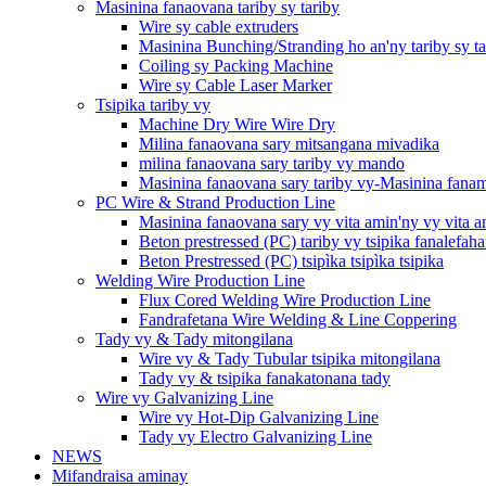
Masinina fanaovana tariby sy tariby
Wire sy cable extruders
Masinina Bunching/Stranding ho an'ny tariby sy ta
Coiling sy Packing Machine
Wire sy Cable Laser Marker
Tsipika tariby vy
Machine Dry Wire Wire Dry
Milina fanaovana sary mitsangana mivadika
milina fanaovana sary tariby vy mando
Masinina fanaovana sary tariby vy-Masinina fana
PC Wire & Strand Production Line
Masinina fanaovana sary vy vita amin'ny vy vita a
Beton prestressed (PC) tariby vy tsipika fanalefa
Beton Prestressed (PC) tsipìka tsipìka tsipika
Welding Wire Production Line
Flux Cored Welding Wire Production Line
Fandrafetana Wire Welding & Line Coppering
Tady vy & Tady mitongilana
Wire vy & Tady Tubular tsipika mitongilana
Tady vy & tsipika fanakatonana tady
Wire vy Galvanizing Line
Wire vy Hot-Dip Galvanizing Line
Tady vy Electro Galvanizing Line
NEWS
Mifandraisa aminay