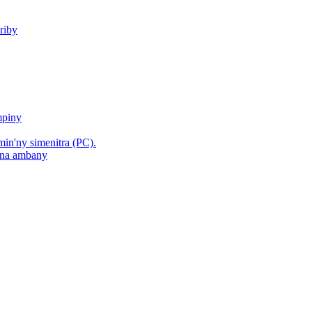
riby
mpiny
min'ny simenitra (PC).
hana ambany