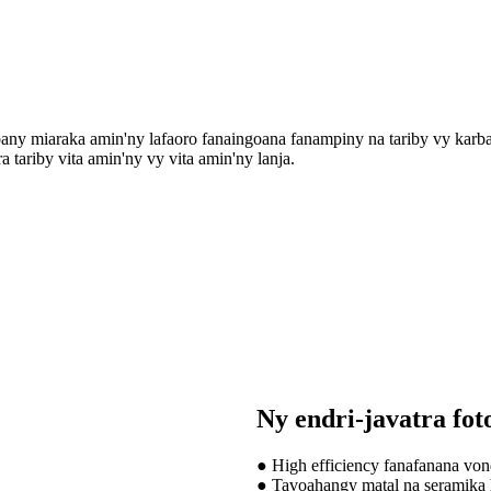
bany miaraka amin'ny lafaoro fanaingoana fanampiny na tariby vy karb
tariby vita amin'ny vy vita amin'ny lanja.
Ny endri-javatra fot
● High efficiency fanafanana von
● Tavoahangy matal na seramika 