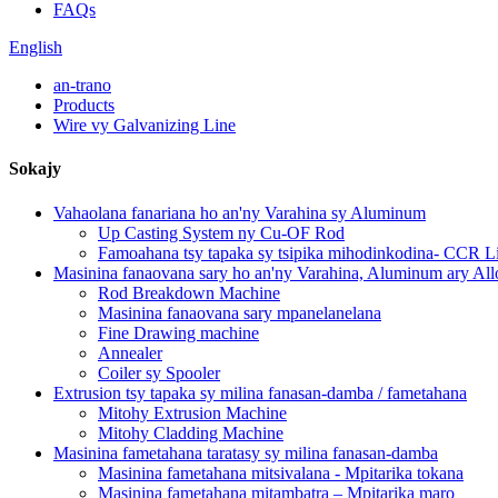
FAQs
English
an-trano
Products
Wire vy Galvanizing Line
Sokajy
Vahaolana fanariana ho an'ny Varahina sy Aluminum
Up Casting System ny Cu-OF Rod
Famoahana tsy tapaka sy tsipika mihodinkodina- CCR L
Masinina fanaovana sary ho an'ny Varahina, Aluminum ary All
Rod Breakdown Machine
Masinina fanaovana sary mpanelanelana
Fine Drawing machine
Annealer
Coiler sy Spooler
Extrusion tsy tapaka sy milina fanasan-damba / fametahana
Mitohy Extrusion Machine
Mitohy Cladding Machine
Masinina fametahana taratasy sy milina fanasan-damba
Masinina fametahana mitsivalana - Mpitarika tokana
Masinina fametahana mitambatra – Mpitarika maro