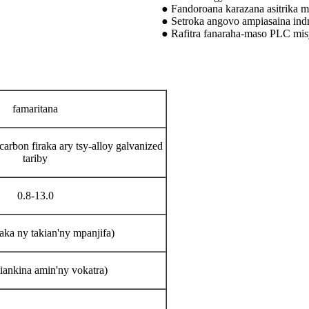
● Fandoroana karazana asitrika m
● Setroka angovo ampiasaina ind
● Rafitra fanaraha-maso PLC mis
famaritana
rbon firaka ary tsy-alloy galvanized
tariby
0.8-13.0
aka ny takian'ny mpanjifa)
iankina amin'ny vokatra)