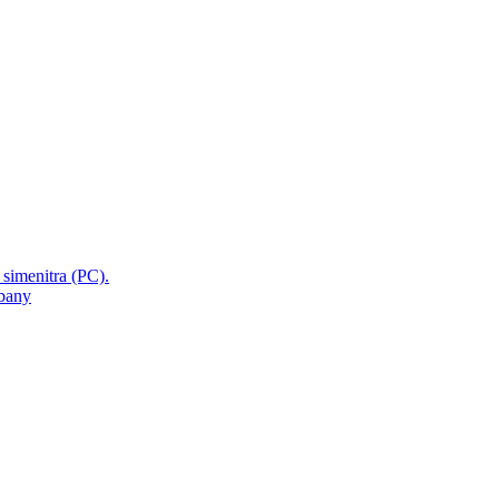
 simenitra (PC).
mbany