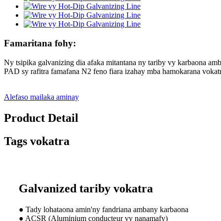
Famaritana fohy:
Ny tsipika galvanizing dia afaka mitantana ny tariby vy karbaona am
PAD sy rafitra famafana N2 feno fiara izahay mba hamokarana vokatra 
Alefaso mailaka aminay
Product Detail
Tags vokatra
Galvanized tariby vokatra
● Tady lohataona amin'ny fandriana ambany karbaona
● ACSR (Aluminium conducteur vy nanamafy)