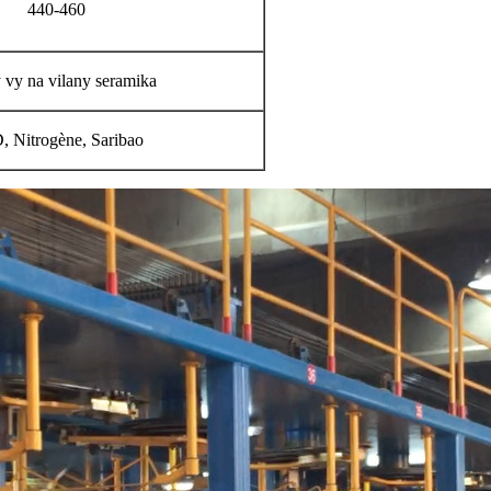
440-460
 vy na vilany seramika
 Nitrogène, Saribao