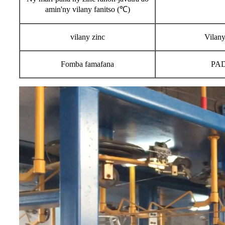
amin'ny vilany fanitso (℃)
vilany zinc
Vilany
Fomba famafana
PAD,