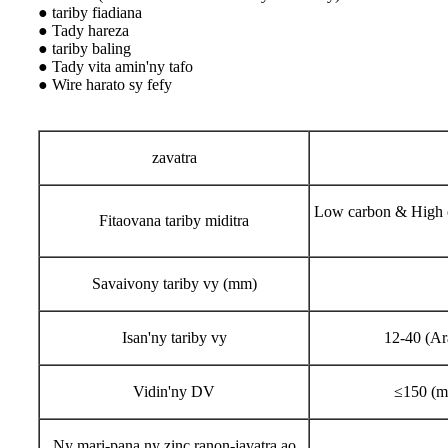
● tariby fiadiana
● Tady hareza
● tariby baling
● Tady vita amin'ny tafo
● Wire harato sy fefy
zavatra
Low carbon & High ca
Fitaovana tariby miditra
Savaivony tariby vy (mm)
Isan'ny tariby vy
12-40 (Ar
Vidin'ny DV
≤150 (m
Ny mari-pana ny zinc ranon-javatra ao