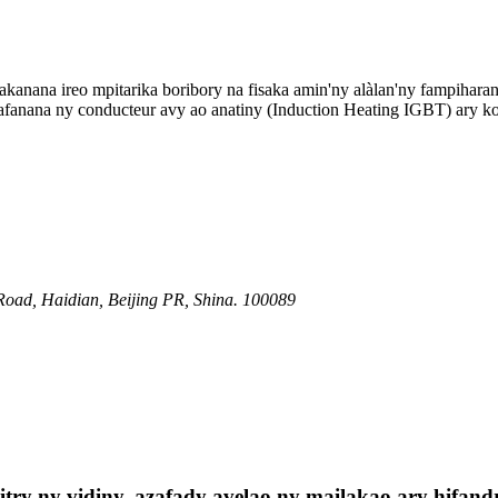
anana ireo mpitarika boribory na fisaka amin'ny alàlan'ny fampihara
nafanana ny conducteur avy ao anatiny (Induction Heating IGBT) ary k
oad, Haidian, Beijing PR, Shina. 100089
ry ny vidiny, azafady avelao ny mailakao ary hifandr