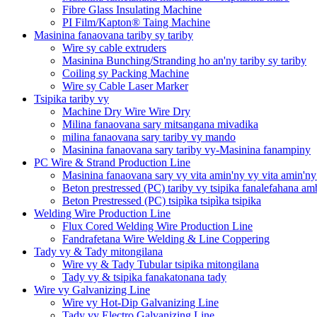
Fibre Glass Insulating Machine
PI Film/Kapton® Taing Machine
Masinina fanaovana tariby sy tariby
Wire sy cable extruders
Masinina Bunching/Stranding ho an'ny tariby sy tariby
Coiling sy Packing Machine
Wire sy Cable Laser Marker
Tsipika tariby vy
Machine Dry Wire Wire Dry
Milina fanaovana sary mitsangana mivadika
milina fanaovana sary tariby vy mando
Masinina fanaovana sary tariby vy-Masinina fanampiny
PC Wire & Strand Production Line
Masinina fanaovana sary vy vita amin'ny vy vita amin'ny
Beton prestressed (PC) tariby vy tsipika fanalefahana a
Beton Prestressed (PC) tsipìka tsipìka tsipika
Welding Wire Production Line
Flux Cored Welding Wire Production Line
Fandrafetana Wire Welding & Line Coppering
Tady vy & Tady mitongilana
Wire vy & Tady Tubular tsipika mitongilana
Tady vy & tsipika fanakatonana tady
Wire vy Galvanizing Line
Wire vy Hot-Dip Galvanizing Line
Tady vy Electro Galvanizing Line