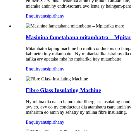
NOMEX ary mika. Miaraka amin'ny traikefa an-taonany m
miaraka amin'ny endri-tsoratra avo lenta sy haingam-p
Enquiry
antsipirihany
Masinina fametahana mitambatra – Mpita
Mitambatra taping machine ho multi-conductors no fampa
kabinetra iray mitambatra. Ny mpitari-tafika tsirairay di
tafika ary apetaka mba ho mpitarika iray mitambatra.
Enquiry
antsipirihany
Fibre Glass Insulating Machine
Ny milina dia natao hamokatra fiberglass insulating cond
avy eo, avy eo ny conducteur dia atambatra tsara amin'n
maharitra eo amin'ny sehatry ny milina fibre insulating.
Enquiry
antsipirihany