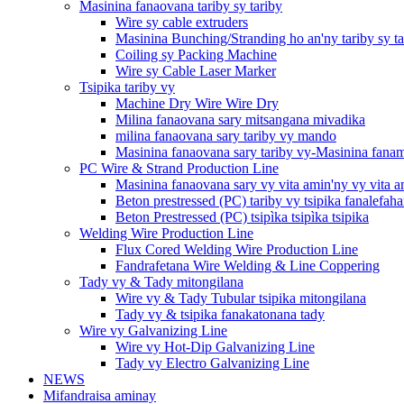
Masinina fanaovana tariby sy tariby
Wire sy cable extruders
Masinina Bunching/Stranding ho an'ny tariby sy ta
Coiling sy Packing Machine
Wire sy Cable Laser Marker
Tsipika tariby vy
Machine Dry Wire Wire Dry
Milina fanaovana sary mitsangana mivadika
milina fanaovana sary tariby vy mando
Masinina fanaovana sary tariby vy-Masinina fana
PC Wire & Strand Production Line
Masinina fanaovana sary vy vita amin'ny vy vita a
Beton prestressed (PC) tariby vy tsipika fanalefa
Beton Prestressed (PC) tsipìka tsipìka tsipika
Welding Wire Production Line
Flux Cored Welding Wire Production Line
Fandrafetana Wire Welding & Line Coppering
Tady vy & Tady mitongilana
Wire vy & Tady Tubular tsipika mitongilana
Tady vy & tsipika fanakatonana tady
Wire vy Galvanizing Line
Wire vy Hot-Dip Galvanizing Line
Tady vy Electro Galvanizing Line
NEWS
Mifandraisa aminay