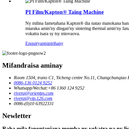
PI Film/Kapton® Taing Machine
Ny milina fametahana Kapton® dia natao manokana hanak
miaraka amin'ny dingan'ny sintering thermal amin'ny fa
vokatra tsara sy tsy miovaova.
Enquiry
antsipirihany
Mifandraisa aminay
Room 1504, trano C1, Yicheng centre No.11, Changchunqiao R
0086-136 0124 9252
Whatsapp/Wechat:+86 1360 124 9252
riverqi@orientps.com
riverqi@vip.126.com
0086-(0)10 63922331
Newletter
Raha mila fanontaniana momba ny vokatra na ny lisit