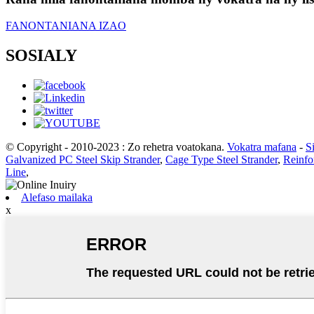
FANONTANIANA IZAO
SOSIALY
© Copyright - 2010-2023 : Zo rehetra voatokana.
Vokatra mafana
-
S
Galvanized PC Steel Skip Strander
,
Cage Type Steel Strander
,
Reinfo
Line
,
Alefaso mailaka
x