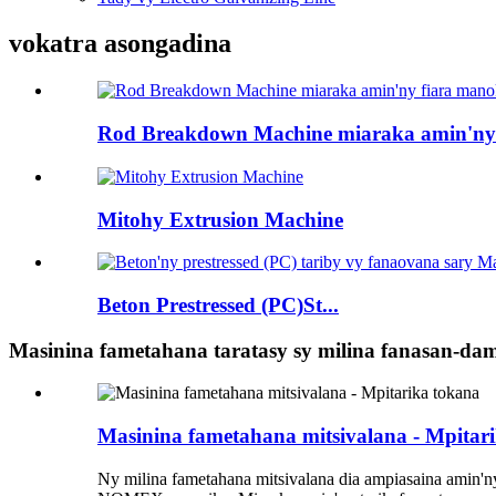
vokatra asongadina
Rod Breakdown Machine miaraka amin'ny 
Mitohy Extrusion Machine
Beton Prestressed (PC)St...
Masinina fametahana taratasy sy milina fanasan-da
Masinina fametahana mitsivalana - Mpitar
Ny milina fametahana mitsivalana dia ampiasaina amin'ny f