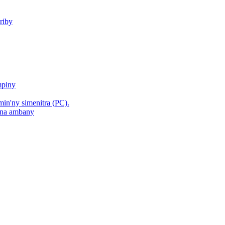
riby
mpiny
min'ny simenitra (PC).
hana ambany