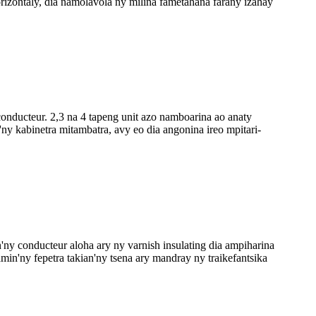
ontaly, dia namolavola ny milina fametahana farany izahay
nducteur. 2,3 na 4 tapeng unit azo namboarina ao anaty
'ny kabinetra mitambatra, avy eo dia angonina ireo mpitari-
n'ny conducteur aloha ary ny varnish insulating dia ampiharina
in'ny fepetra takian'ny tsena ary mandray ny traikefantsika