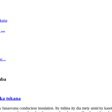
...
mba
ika tokana
anaovana conducteur insulation. Ity milina ity dia mety amin'ny kasety