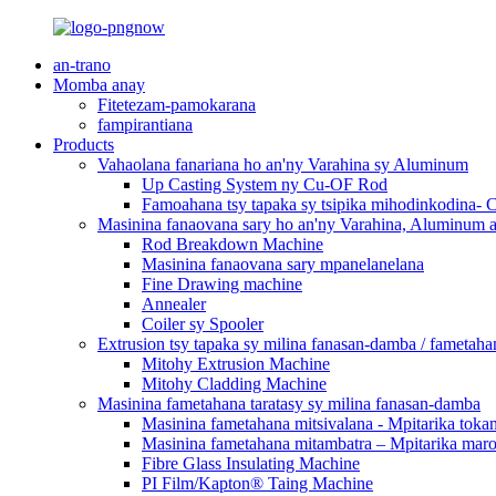
an-trano
Momba anay
Fitetezam-pamokarana
fampirantiana
Products
Vahaolana fanariana ho an'ny Varahina sy Aluminum
Up Casting System ny Cu-OF Rod
Famoahana tsy tapaka sy tsipika mihodinkodina-
Masinina fanaovana sary ho an'ny Varahina, Aluminum a
Rod Breakdown Machine
Masinina fanaovana sary mpanelanelana
Fine Drawing machine
Annealer
Coiler sy Spooler
Extrusion tsy tapaka sy milina fanasan-damba / fametaha
Mitohy Extrusion Machine
Mitohy Cladding Machine
Masinina fametahana taratasy sy milina fanasan-damba
Masinina fametahana mitsivalana - Mpitarika toka
Masinina fametahana mitambatra – Mpitarika mar
Fibre Glass Insulating Machine
PI Film/Kapton® Taing Machine