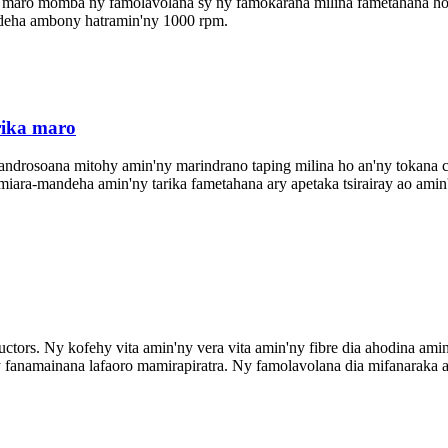
aro momba ny famolavolana sy ny famokarana milina fametahana horiz
andeha ambony hatramin'ny 1000 rpm.
rika maro
ndrosoana mitohy amin'ny marindrano taping milina ho an'ny tokana co
a miara-mandeha amin'ny tarika fametahana ary apetaka tsirairay ao amin
uctors. Ny kofehy vita amin'ny vera vita amin'ny fibre dia ahodina ami
y fanamainana lafaoro mamirapiratra. Ny famolavolana dia mifanaraka am