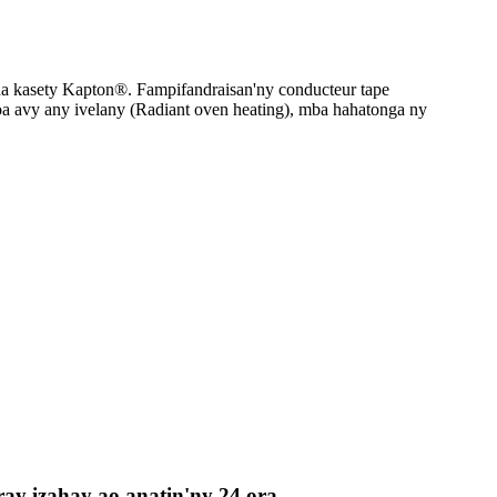
na kasety Kapton®. Fampifandraisan'ny conducteur tape
oa avy any ivelany (Radiant oven heating), mba hahatonga ny
ay izahay ao anatin'ny 24 ora.