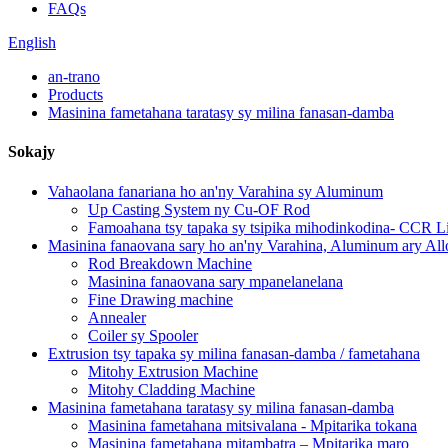
FAQs
English
an-trano
Products
Masinina fametahana taratasy sy milina fanasan-damba
Sokajy
Vahaolana fanariana ho an'ny Varahina sy Aluminum
Up Casting System ny Cu-OF Rod
Famoahana tsy tapaka sy tsipika mihodinkodina- CCR L
Masinina fanaovana sary ho an'ny Varahina, Aluminum ary All
Rod Breakdown Machine
Masinina fanaovana sary mpanelanelana
Fine Drawing machine
Annealer
Coiler sy Spooler
Extrusion tsy tapaka sy milina fanasan-damba / fametahana
Mitohy Extrusion Machine
Mitohy Cladding Machine
Masinina fametahana taratasy sy milina fanasan-damba
Masinina fametahana mitsivalana - Mpitarika tokana
Masinina fametahana mitambatra – Mpitarika maro