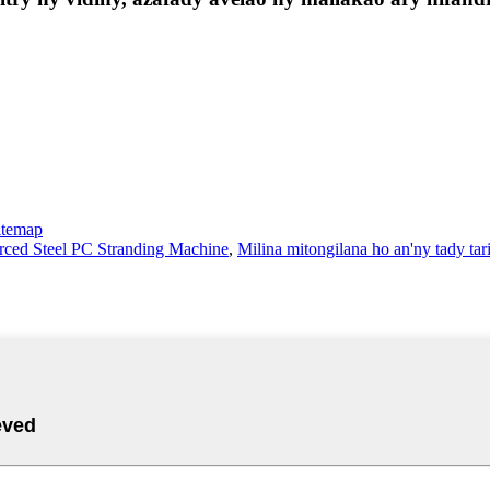
itemap
rced Steel PC Stranding Machine
,
Milina mitongilana ho an'ny tady tar