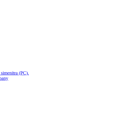
 simenitra (PC).
mbany