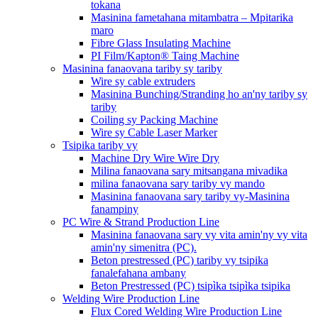
tokana
Masinina fametahana mitambatra – Mpitarika
maro
Fibre Glass Insulating Machine
PI Film/Kapton® Taing Machine
Masinina fanaovana tariby sy tariby
Wire sy cable extruders
Masinina Bunching/Stranding ho an'ny tariby sy
tariby
Coiling sy Packing Machine
Wire sy Cable Laser Marker
Tsipika tariby vy
Machine Dry Wire Wire Dry
Milina fanaovana sary mitsangana mivadika
milina fanaovana sary tariby vy mando
Masinina fanaovana sary tariby vy-Masinina
fanampiny
PC Wire & Strand Production Line
Masinina fanaovana sary vy vita amin'ny vy vita
amin'ny simenitra (PC).
Beton prestressed (PC) tariby vy tsipika
fanalefahana ambany
Beton Prestressed (PC) tsipìka tsipìka tsipika
Welding Wire Production Line
Flux Cored Welding Wire Production Line