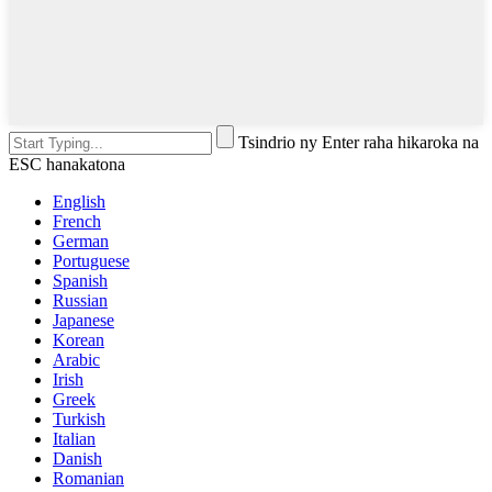
Tsindrio ny Enter raha hikaroka na
ESC hanakatona
English
French
German
Portuguese
Spanish
Russian
Japanese
Korean
Arabic
Irish
Greek
Turkish
Italian
Danish
Romanian