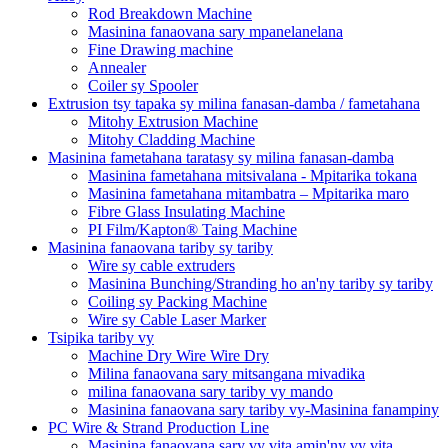
Rod Breakdown Machine
Masinina fanaovana sary mpanelanelana
Fine Drawing machine
Annealer
Coiler sy Spooler
Extrusion tsy tapaka sy milina fanasan-damba / fametahana
Mitohy Extrusion Machine
Mitohy Cladding Machine
Masinina fametahana taratasy sy milina fanasan-damba
Masinina fametahana mitsivalana - Mpitarika tokana
Masinina fametahana mitambatra – Mpitarika maro
Fibre Glass Insulating Machine
PI Film/Kapton® Taing Machine
Masinina fanaovana tariby sy tariby
Wire sy cable extruders
Masinina Bunching/Stranding ho an'ny tariby sy tariby
Coiling sy Packing Machine
Wire sy Cable Laser Marker
Tsipika tariby vy
Machine Dry Wire Wire Dry
Milina fanaovana sary mitsangana mivadika
milina fanaovana sary tariby vy mando
Masinina fanaovana sary tariby vy-Masinina fanampiny
PC Wire & Strand Production Line
Masinina fanaovana sary vy vita amin'ny vy vita