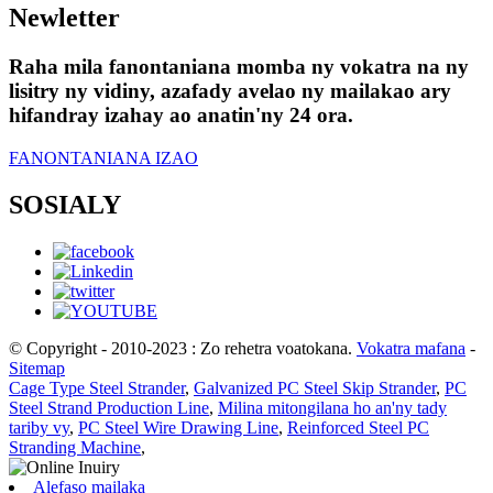
Newletter
Raha mila fanontaniana momba ny vokatra na ny
lisitry ny vidiny, azafady avelao ny mailakao ary
hifandray izahay ao anatin'ny 24 ora.
FANONTANIANA IZAO
SOSIALY
© Copyright - 2010-2023 : Zo rehetra voatokana.
Vokatra mafana
-
Sitemap
Cage Type Steel Strander
,
Galvanized PC Steel Skip Strander
,
PC
Steel Strand Production Line
,
Milina mitongilana ho an'ny tady
tariby vy
,
PC Steel Wire Drawing Line
,
Reinforced Steel PC
Stranding Machine
,
Alefaso mailaka