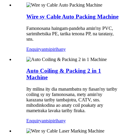
Wire sy Cable Auto Packing Machine
Famonosana haingam-pandeha amin'ny PVC,
sarimihetsika PE, tarika tenona PP, na taratasy,
sns.
Enquiry
antsipirihany
Auto Coiling & Packing 2 in 1
Machine
Ity milina ity dia manambatra ny fiasan'ny tariby
coiling sy ny famonosana, mety amin'ny
karazana tariby tambajotra, CATV, sns.
mihodinkodina ao anaty coil poakaty ary
mametraka lavaka tariby firaka.
Enquiry
antsipirihany