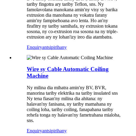
tariby fingotra ary tariby Teflon, sns. Ny
famolavolana manokana amin'ny visy sy barika
extrusion dia manohana ny vokatra farany
amin'ny fampisehoana avo lenta. Ho an'ny
firafitry ny tariby samihafa, ny extrusion tokana
sosona, ny co-extrusion roa sosona na ny triple-
extrusion ary ny lohan'izy ireo dia atambatra.
Enquiry
antsipirihany
Wire sy Cable Automatic Coiling
Machine
Ny milina dia mihatra amin'ny BV, BVR,
manorina tariby elektrika na tariby insulated sns
Ny tena fiasan'ny milina dia ahitana: ny
halavan'ny fanisana, ny tariby mamahana ny
coiling loha, tariby coiling, fanapahana tariby
rehefa tonga ny halavan'ny fametrahana mialoha,
sns.
Enquiry
antsipirihany