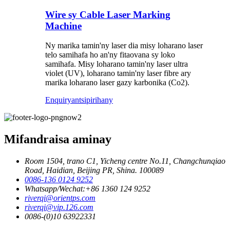
Wire sy Cable Laser Marking
Machine
Ny marika tamin'ny laser dia misy loharano laser
telo samihafa ho an'ny fitaovana sy loko
samihafa. Misy loharano tamin'ny laser ultra
violet (UV), loharano tamin'ny laser fibre ary
marika loharano laser gazy karbonika (Co2).
Enquiry
antsipirihany
Mifandraisa aminay
Room 1504, trano C1, Yicheng centre No.11, Changchunqiao
Road, Haidian, Beijing PR, Shina. 100089
0086-136 0124 9252
Whatsapp/Wechat:+86 1360 124 9252
riverqi@orientps.com
riverqi@vip.126.com
0086-(0)10 63922331