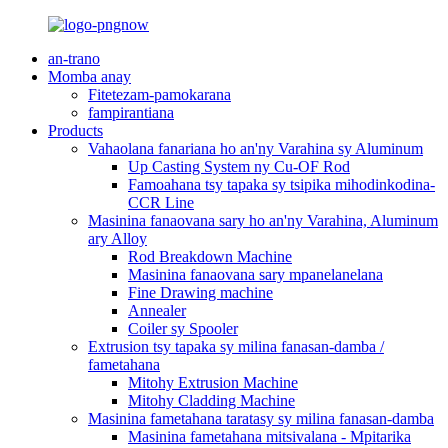
an-trano
Momba anay
Fitetezam-pamokarana
fampirantiana
Products
Vahaolana fanariana ho an'ny Varahina sy Aluminum
Up Casting System ny Cu-OF Rod
Famoahana tsy tapaka sy tsipika mihodinkodina-
CCR Line
Masinina fanaovana sary ho an'ny Varahina, Aluminum
ary Alloy
Rod Breakdown Machine
Masinina fanaovana sary mpanelanelana
Fine Drawing machine
Annealer
Coiler sy Spooler
Extrusion tsy tapaka sy milina fanasan-damba /
fametahana
Mitohy Extrusion Machine
Mitohy Cladding Machine
Masinina fametahana taratasy sy milina fanasan-damba
Masinina fametahana mitsivalana - Mpitarika