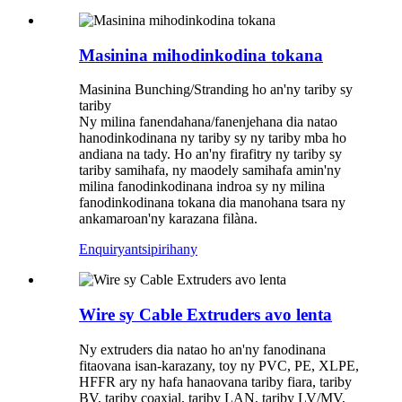
Masinina mihodinkodina tokana
Masinina Bunching/Stranding ho an'ny tariby sy
tariby
Ny milina fanendahana/fanenjehana dia natao
hanodinkodinana ny tariby sy ny tariby mba ho
andiana na tady. Ho an'ny firafitry ny tariby sy
tariby samihafa, ny maodely samihafa amin'ny
milina fanodinkodinana indroa sy ny milina
fanodinkodinana tokana dia manohana tsara ny
ankamaroan'ny karazana filàna.
Enquiry
antsipirihany
Wire sy Cable Extruders avo lenta
Ny extruders dia natao ho an'ny fanodinana
fitaovana isan-karazany, toy ny PVC, PE, XLPE,
HFFR ary ny hafa hanaovana tariby fiara, tariby
BV, tariby coaxial, tariby LAN, tariby LV/MV,