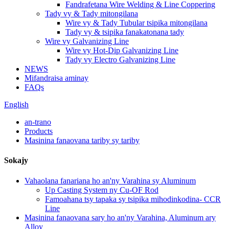
Fandrafetana Wire Welding & Line Coppering
Tady vy & Tady mitongilana
Wire vy & Tady Tubular tsipika mitongilana
Tady vy & tsipika fanakatonana tady
Wire vy Galvanizing Line
Wire vy Hot-Dip Galvanizing Line
Tady vy Electro Galvanizing Line
NEWS
Mifandraisa aminay
FAQs
English
an-trano
Products
Masinina fanaovana tariby sy tariby
Sokajy
Vahaolana fanariana ho an'ny Varahina sy Aluminum
Up Casting System ny Cu-OF Rod
Famoahana tsy tapaka sy tsipika mihodinkodina- CCR
Line
Masinina fanaovana sary ho an'ny Varahina, Aluminum ary
Alloy