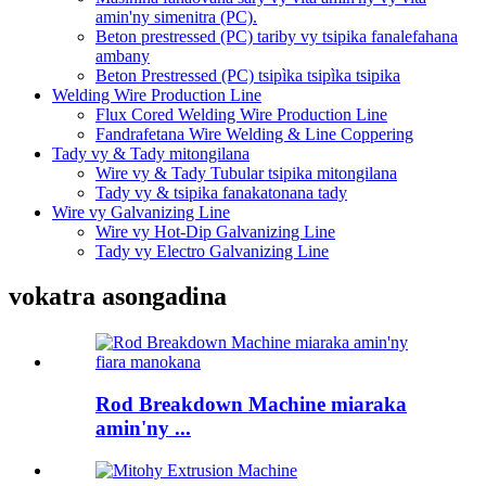
amin'ny simenitra (PC).
Beton prestressed (PC) tariby vy tsipika fanalefahana
ambany
Beton Prestressed (PC) tsipìka tsipìka tsipika
Welding Wire Production Line
Flux Cored Welding Wire Production Line
Fandrafetana Wire Welding & Line Coppering
Tady vy & Tady mitongilana
Wire vy & Tady Tubular tsipika mitongilana
Tady vy & tsipika fanakatonana tady
Wire vy Galvanizing Line
Wire vy Hot-Dip Galvanizing Line
Tady vy Electro Galvanizing Line
vokatra asongadina
Rod Breakdown Machine miaraka
amin'ny ...