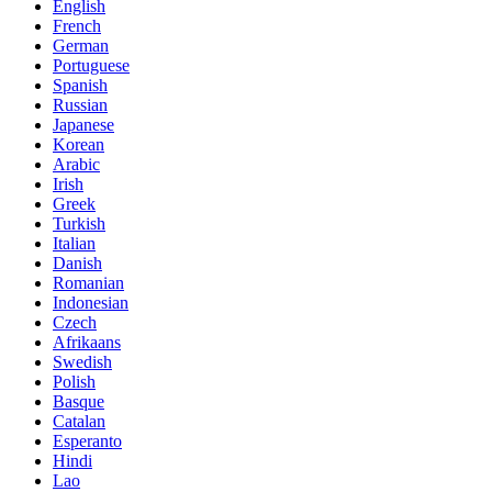
English
French
German
Portuguese
Spanish
Russian
Japanese
Korean
Arabic
Irish
Greek
Turkish
Italian
Danish
Romanian
Indonesian
Czech
Afrikaans
Swedish
Polish
Basque
Catalan
Esperanto
Hindi
Lao