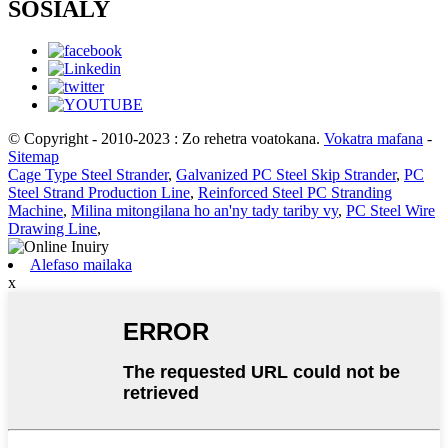
SOSIALY
© Copyright - 2010-2023 : Zo rehetra voatokana.
Vokatra mafana
-
Sitemap
Cage Type Steel Strander
,
Galvanized PC Steel Skip Strander
,
PC
Steel Strand Production Line
,
Reinforced Steel PC Stranding
Machine
,
Milina mitongilana ho an'ny tady tariby vy
,
PC Steel Wire
Drawing Line
,
Alefaso mailaka
x