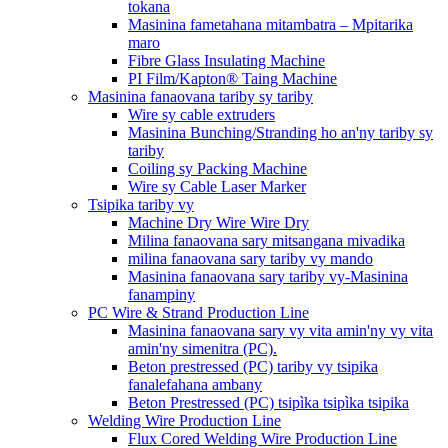
tokana
Masinina fametahana mitambatra – Mpitarika
maro
Fibre Glass Insulating Machine
PI Film/Kapton® Taing Machine
Masinina fanaovana tariby sy tariby
Wire sy cable extruders
Masinina Bunching/Stranding ho an'ny tariby sy
tariby
Coiling sy Packing Machine
Wire sy Cable Laser Marker
Tsipika tariby vy
Machine Dry Wire Wire Dry
Milina fanaovana sary mitsangana mivadika
milina fanaovana sary tariby vy mando
Masinina fanaovana sary tariby vy-Masinina
fanampiny
PC Wire & Strand Production Line
Masinina fanaovana sary vy vita amin'ny vy vita
amin'ny simenitra (PC).
Beton prestressed (PC) tariby vy tsipika
fanalefahana ambany
Beton Prestressed (PC) tsipìka tsipìka tsipika
Welding Wire Production Line
Flux Cored Welding Wire Production Line