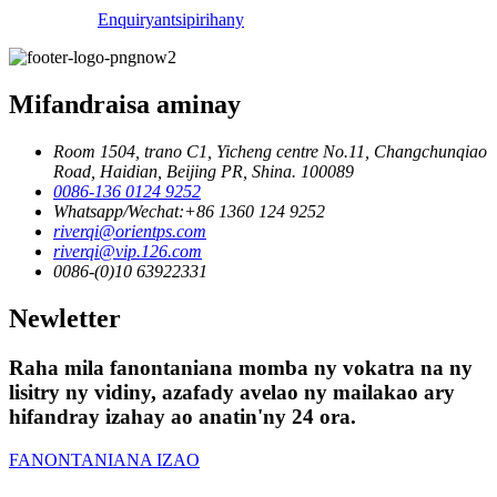
Enquiry
antsipirihany
Mifandraisa aminay
Room 1504, trano C1, Yicheng centre No.11, Changchunqiao
Road, Haidian, Beijing PR, Shina. 100089
0086-136 0124 9252
Whatsapp/Wechat:+86 1360 124 9252
riverqi@orientps.com
riverqi@vip.126.com
0086-(0)10 63922331
Newletter
Raha mila fanontaniana momba ny vokatra na ny
lisitry ny vidiny, azafady avelao ny mailakao ary
hifandray izahay ao anatin'ny 24 ora.
FANONTANIANA IZAO