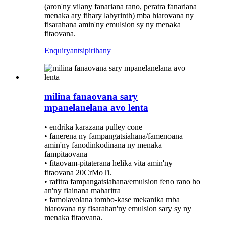
(aron'ny vilany fanariana rano, peratra fanariana
menaka ary fihary labyrinth) mba hiarovana ny
fisarahana amin'ny emulsion sy ny menaka
fitaovana.
Enquiry
antsipirihany
milina fanaovana sary
mpanelanelana avo lenta
• endrika karazana pulley cone
• fanerena ny fampangatsiahana/famenoana
amin'ny fanodinkodinana ny menaka
fampitaovana
• fitaovam-pitaterana helika vita amin'ny
fitaovana 20CrMoTi.
• rafitra fampangatsiahana/emulsion feno rano ho
an'ny fiainana maharitra
• famolavolana tombo-kase mekanika mba
hiarovana ny fisarahan'ny emulsion sary sy ny
menaka fitaovana.