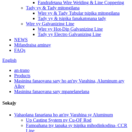
Fandrafetana Wire Welding & Line Coppering
Tady vy & Tady mitongilana
Wire vy & Tady Tubular tsipika mitongilana
Tady vy & tsipika fanakatonana tady
Wire vy Galvanizing Line
Wire vy Hot-Dip Galvanizing Line
Tady vy Electro Galvanizing Line
NEWS
Mifandraisa aminay
FAQs
English
an-trano
Products
Masinina fanaovana sary ho an'ny Varahina, Aluminum ary
Alloy
Masinina fanaovana sary mpanelanelana
Sokajy
Vahaolana fanariana ho an'ny Varahina sy Aluminum
Up Casting System ny Cu-OF Rod
Famoahana tsy tapaka sy tsipika mihodinkodina- CCR
Line