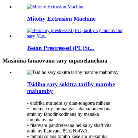
Mitohy Extrusion Machine
Beton Prestressed (PC)St...
Masinina fanaovana sary mpanelanelana
Tsidiho sary sokitra tariby marobe
mahomby
• endrika mirindra sy dian-tongotra mihena
• fanerena ny fampangatsiahana/famenoana
amin'ny fanodinkodinana ny menaka
fampitaovana
• fitaovam-pandrefesana helika sy shaft vita
amin'ny fitaovana 8Cr2Ni4WA.
• famolavolana tombo-kase ara-mekanika