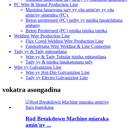
PC Wire & Strand Production Line
Masinina fanaovana sary vy vita amin'ny vy vita
amin'ny simenitra (PC).
Beton prestressed (PC) tariby vy tsipika fanalefahana
ambany
Beton Prestressed (PC) tsipìka tsipìka tsipika
Welding Wire Production Line
Flux Cored Welding Wire Production Line
Fandrafetana Wire Welding & Line Coppering
Tady vy & Tady mitongilana
Wire vy & Tady Tubular tsipika mitongilana
Tady vy & tsipika fanakatonana tady
Wire vy Galvanizing Line
Wire vy Hot-Dip Galvanizing Line
Tady vy Electro Galvanizing Line
vokatra asongadina
Rod Breakdown Machine miaraka
amin'ny ...