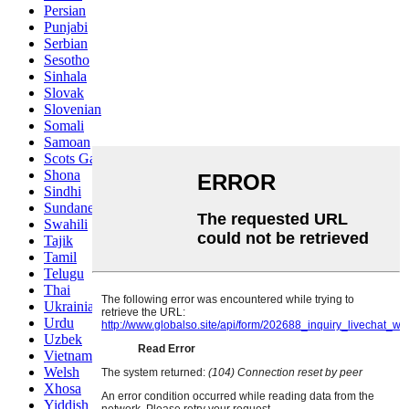
Persian
Punjabi
Serbian
Sesotho
Sinhala
Slovak
Slovenian
Somali
Samoan
Scots Gaelic
Shona
Sindhi
Sundanese
Swahili
Tajik
Tamil
Telugu
Thai
Ukrainian
Urdu
Uzbek
Vietnamese
Welsh
Xhosa
Yiddish