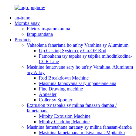
an-trano
Momba anay
Fitetezam-pamokarana
fampirantiana
Products
Vahaolana fanariana ho an'ny Varahina sy Aluminum
Up Casting System ny Cu-OF Rod
Famoahana tsy tapaka sy tsipika mihodinkodina-
CCR Line
Masinina fanaovana sary ho an'ny Varahina, Aluminum
ary Alloy
Rod Breakdown Machine
Masinina fanaovana sary mpanelanelana
Fine Drawing machine
Annealer
Coiler sy Spooler
Extrusion tsy tapaka sy milina fanasan-damba /
fametahana
Mitohy Extrusion Machine
Mitohy Cladding Machine
Masinina fametahana taratasy sy milina fanasan-damba
Masinina fametahana mitsivalana - Mpitarika