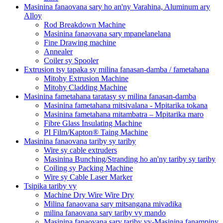
Masinina fanaovana sary ho an'ny Varahina, Aluminum ary
Alloy
Rod Breakdown Machine
Masinina fanaovana sary mpanelanelana
Fine Drawing machine
Annealer
Coiler sy Spooler
Extrusion tsy tapaka sy milina fanasan-damba / fametahana
Mitohy Extrusion Machine
Mitohy Cladding Machine
Masinina fametahana taratasy sy milina fanasan-damba
Masinina fametahana mitsivalana - Mpitarika tokana
Masinina fametahana mitambatra – Mpitarika maro
Fibre Glass Insulating Machine
PI Film/Kapton® Taing Machine
Masinina fanaovana tariby sy tariby
Wire sy cable extruders
Masinina Bunching/Stranding ho an'ny tariby sy tariby
Coiling sy Packing Machine
Wire sy Cable Laser Marker
Tsipika tariby vy
Machine Dry Wire Wire Dry
Milina fanaovana sary mitsangana mivadika
milina fanaovana sary tariby vy mando
Masinina fanaovana sary tariby vy-Masinina fanampiny