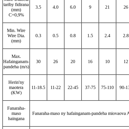
tariby fidirana
3.5
4.0
6.0
9
21
26
(mm)
C=0,9%
Min. Wire
Wire Dia.
0.3
0.5
0.8
1.5
2.4
2.8
(mm)
Max.
Hafainganam-
30
26
20
16
10
12
pandeha (m/s)
Herin'ny
maotera
11-18.5
11-22
22-45
37-75
75-110
90-1
(KW)
Fanaraha-
maso
Fanaraha-maso ny hafainganam-pandeha miovaova 
haingana