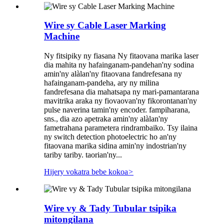
Wire sy Cable Laser Marking
Machine
Ny fitsipiky ny fiasana Ny fitaovana marika laser
dia mahita ny hafainganam-pandehan'ny sodina
amin'ny alàlan'ny fitaovana fandrefesana ny
hafainganam-pandeha, ary ny milina
fandrefesana dia mahatsapa ny mari-pamantarana
mavitrika araka ny fiovaovan'ny fikorontanan'ny
pulse naverina tamin'ny encoder. fampiharana,
sns., dia azo apetraka amin'ny alàlan'ny
fametrahana parametera rindrambaiko. Tsy ilaina
ny switch detection photoelectric ho an'ny
fitaovana marika sidina amin'ny indostrian'ny
tariby tariby. taorian'ny...
Hijery vokatra bebe kokoa
>
Wire vy & Tady Tubular tsipika
mitongilana