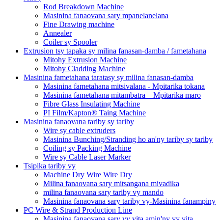
Rod Breakdown Machine
Masinina fanaovana sary mpanelanelana
Fine Drawing machine
Annealer
Coiler sy Spooler
Extrusion tsy tapaka sy milina fanasan-damba / fametahana
Mitohy Extrusion Machine
Mitohy Cladding Machine
Masinina fametahana taratasy sy milina fanasan-damba
Masinina fametahana mitsivalana - Mpitarika tokana
Masinina fametahana mitambatra – Mpitarika maro
Fibre Glass Insulating Machine
PI Film/Kapton® Taing Machine
Masinina fanaovana tariby sy tariby
Wire sy cable extruders
Masinina Bunching/Stranding ho an'ny tariby sy tariby
Coiling sy Packing Machine
Wire sy Cable Laser Marker
Tsipika tariby vy
Machine Dry Wire Wire Dry
Milina fanaovana sary mitsangana mivadika
milina fanaovana sary tariby vy mando
Masinina fanaovana sary tariby vy-Masinina fanampiny
PC Wire & Strand Production Line
Masinina fanaovana sary vy vita amin'ny vy vita