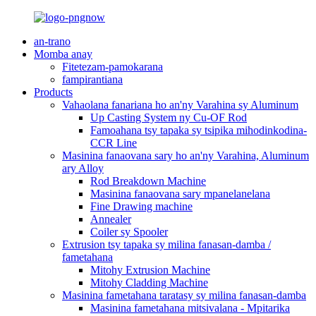
an-trano
Momba anay
Fitetezam-pamokarana
fampirantiana
Products
Vahaolana fanariana ho an'ny Varahina sy Aluminum
Up Casting System ny Cu-OF Rod
Famoahana tsy tapaka sy tsipika mihodinkodina-
CCR Line
Masinina fanaovana sary ho an'ny Varahina, Aluminum
ary Alloy
Rod Breakdown Machine
Masinina fanaovana sary mpanelanelana
Fine Drawing machine
Annealer
Coiler sy Spooler
Extrusion tsy tapaka sy milina fanasan-damba /
fametahana
Mitohy Extrusion Machine
Mitohy Cladding Machine
Masinina fametahana taratasy sy milina fanasan-damba
Masinina fametahana mitsivalana - Mpitarika