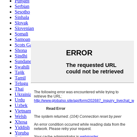
Punjabi
Serbian
Sesotho
Sinhala
Slovak
Slovenian
Somali
Samoan
Scots Gaelic
Shona
Sindhi
Sundanese
Swahili
Tajik
Tamil
Telugu
Thai
Ukrainian
Urdu
Uzbek
Vietnamese
Welsh
Xhosa
Yiddish
Yoruba