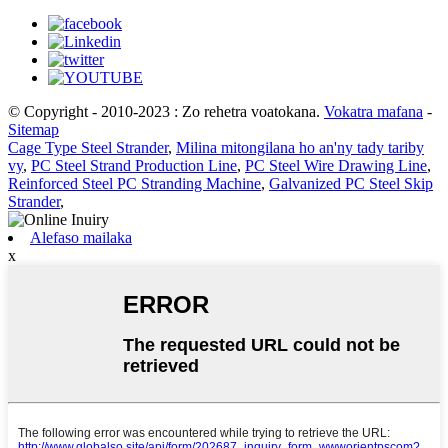
© Copyright - 2010-2023 : Zo rehetra voatokana.
Vokatra mafana
-
Sitemap
Cage Type Steel Strander
,
Milina mitongilana ho an'ny tady tariby
vy
,
PC Steel Strand Production Line
,
PC Steel Wire Drawing Line
,
Reinforced Steel PC Stranding Machine
,
Galvanized PC Steel Skip
Strander
,
Alefaso mailaka
x