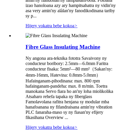
amin'ny fiandohan'ny fampiasam-bola. Fotoana
izao hanoloana azy ary hampitsahatra ny vidin'ny
asa very amin'ny alàlan'ny fanodikodinana tariby
sy p...
Hijery vokatra bebe kokoa
>
Fibre Glass Insulating Machine
Ny angona ara-teknika fototra Savaivony ny
conducteur boribory: 2.5mm—6.0mm Faritra
conducteur fisaka: 5mm²—80 mm²（Sakan'ny:
4mm-16mm, Hatevina: 0.8mm-5.0mm）
Hafainganam-pihodinana: max. 800 rpm
hafainganam-pandeha: max. 8 m/min. Toetra
manokana Servo fiara ho an'ny loha miolikolika
Atsaharo rehefa tapaka ny fiberglass
Famolavolana rafitra henjana sy modular mba
hanafoanana ny fifandraisana amin'ny vibration
PLC fanaraha-maso sy ny fiasan'ny efijery
fikasihana Overview ...
Hijery vokatra bebe kokoa
>