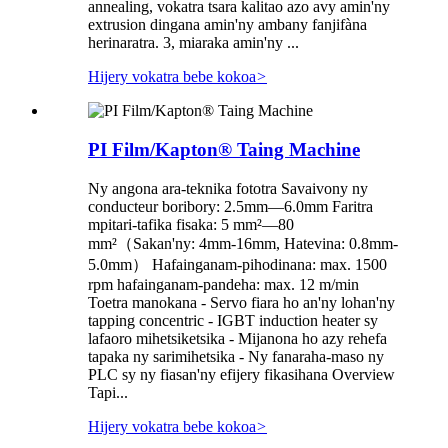
annealing, vokatra tsara kalitao azo avy amin'ny
extrusion dingana amin'ny ambany fanjifàna
herinaratra. 3, miaraka amin'ny ...
Hijery vokatra bebe kokoa
>
PI Film/Kapton® Taing Machine
Ny angona ara-teknika fototra Savaivony ny
conducteur boribory: 2.5mm—6.0mm Faritra
mpitari-tafika fisaka: 5 mm²—80
mm²（Sakan'ny: 4mm-16mm, Hatevina: 0.8mm-
5.0mm） Hafainganam-pihodinana: max. 1500
rpm hafainganam-pandeha: max. 12 m/min
Toetra manokana - Servo fiara ho an'ny lohan'ny
tapping concentric - IGBT induction heater sy
lafaoro mihetsiketsika - Mijanona ho azy rehefa
tapaka ny sarimihetsika - Ny fanaraha-maso ny
PLC sy ny fiasan'ny efijery fikasihana Overview
Tapi...
Hijery vokatra bebe kokoa
>