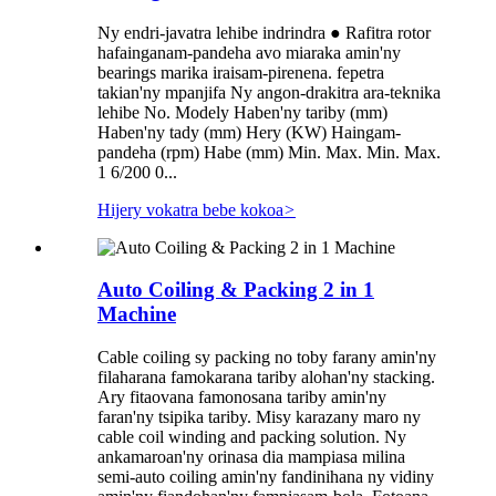
Ny endri-javatra lehibe indrindra ● Rafitra rotor
hafainganam-pandeha avo miaraka amin'ny
bearings marika iraisam-pirenena. fepetra
takian'ny mpanjifa Ny angon-drakitra ara-teknika
lehibe No. Modely Haben'ny tariby (mm)
Haben'ny tady (mm) Hery (KW) Haingam-
pandeha (rpm) Habe (mm) Min. Max. Min. Max.
1 6/200 0...
Hijery vokatra bebe kokoa
>
Auto Coiling & Packing 2 in 1
Machine
Cable coiling sy packing no toby farany amin'ny
filaharana famokarana tariby alohan'ny stacking.
Ary fitaovana famonosana tariby amin'ny
faran'ny tsipika tariby. Misy karazany maro ny
cable coil winding and packing solution. Ny
ankamaroan'ny orinasa dia mampiasa milina
semi-auto coiling amin'ny fandinihana ny vidiny