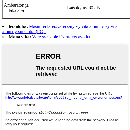
Ambaratonga
Latsaky ny 80 dB
tabataba
teo aloha:
Masinina fanaovana sary vy vita amin'ny vy vita
amin'ny simenitra (PC).
Manaraka:
Wire sy Cable Extruders avo lenta