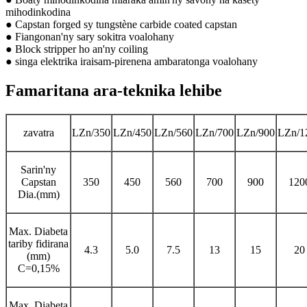
mihodinkodina
● Capstan forged sy tungstène carbide coated capstan
● Fiangonan'ny sary sokitra voalohany
● Block stripper ho an'ny coiling
● singa elektrika iraisam-pirenena ambaratonga voalohany
Famaritana ara-teknika lehibe
zavatra
LZn/350
LZn/450
LZn/560
LZn/700
LZn/900
LZn/1
Sarin'ny
Capstan
350
450
560
700
900
120
Dia.(mm)
Max. Diabeta
tariby fidirana
4.3
5.0
7.5
13
15
20
(mm)
C=0,15%
Max. Diabeta