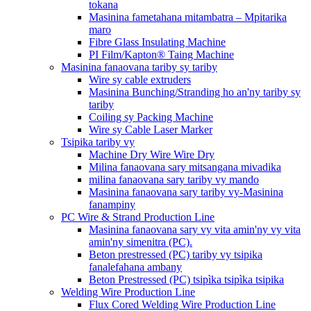
tokana
Masinina fametahana mitambatra – Mpitarika
maro
Fibre Glass Insulating Machine
PI Film/Kapton® Taing Machine
Masinina fanaovana tariby sy tariby
Wire sy cable extruders
Masinina Bunching/Stranding ho an'ny tariby sy
tariby
Coiling sy Packing Machine
Wire sy Cable Laser Marker
Tsipika tariby vy
Machine Dry Wire Wire Dry
Milina fanaovana sary mitsangana mivadika
milina fanaovana sary tariby vy mando
Masinina fanaovana sary tariby vy-Masinina
fanampiny
PC Wire & Strand Production Line
Masinina fanaovana sary vy vita amin'ny vy vita
amin'ny simenitra (PC).
Beton prestressed (PC) tariby vy tsipika
fanalefahana ambany
Beton Prestressed (PC) tsipìka tsipìka tsipika
Welding Wire Production Line
Flux Cored Welding Wire Production Line