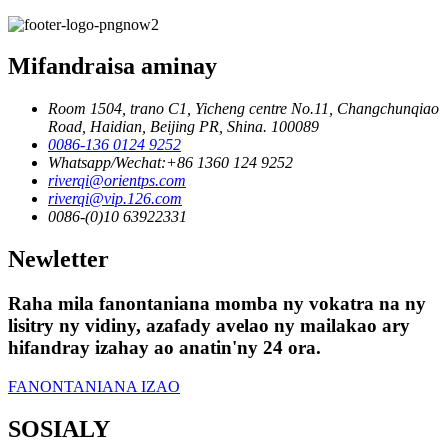
Mifandraisa aminay
Room 1504, trano C1, Yicheng centre No.11, Changchunqiao
Road, Haidian, Beijing PR, Shina. 100089
0086-136 0124 9252
Whatsapp/Wechat:+86 1360 124 9252
riverqi@orientps.com
riverqi@vip.126.com
0086-(0)10 63922331
Newletter
Raha mila fanontaniana momba ny vokatra na ny
lisitry ny vidiny, azafady avelao ny mailakao ary
hifandray izahay ao anatin'ny 24 ora.
FANONTANIANA IZAO
SOSIALY