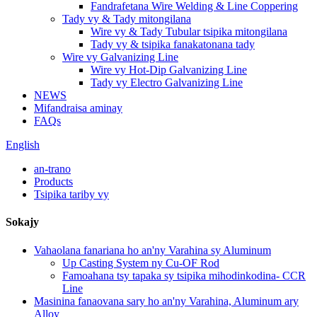
Fandrafetana Wire Welding & Line Coppering
Tady vy & Tady mitongilana
Wire vy & Tady Tubular tsipika mitongilana
Tady vy & tsipika fanakatonana tady
Wire vy Galvanizing Line
Wire vy Hot-Dip Galvanizing Line
Tady vy Electro Galvanizing Line
NEWS
Mifandraisa aminay
FAQs
English
an-trano
Products
Tsipika tariby vy
Sokajy
Vahaolana fanariana ho an'ny Varahina sy Aluminum
Up Casting System ny Cu-OF Rod
Famoahana tsy tapaka sy tsipika mihodinkodina- CCR
Line
Masinina fanaovana sary ho an'ny Varahina, Aluminum ary
Alloy