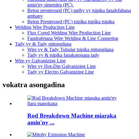
amin'ny simenitra (PC).
Beton prestressed (PC) tariby vy tsipika fanalefahana
ambany
Beton Prestressed (PC) tsipìka tsipìka tsipika
Welding Wire Production Line
Flux Cored Welding Wire Production Line
Fandrafetana Wire Welding & Line Coppering
Tady vy & Tady mitongilana
Wire vy & Tady Tubular tsipika mitongilana
Tady vy & tsipika fanakatonana tady
Wire vy Galvanizing Line
Wire vy Hot-Dip Galvanizing Line
Tady vy Electro Galvanizing Line
vokatra asongadina
Rod Breakdown Machine miaraka
amin'ny ...