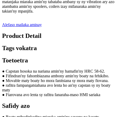
matanjaka miaraka amin'ny tabataba ambany sy ny vibration ary azo
atambatra amin'ny spoolers, coilers izay mifanaraka amin'ny
takian'ny mpanjifa.
Alefaso mailaka aminay
Product Detail
Tags vokatra
Toetoetra
● Capstan hosoka na nariana amin'ny hamafin'ny HRC 58-62.
● Fifindran'ny fahombiazana ambony amin'ny boaty na fehikibo.
● Movable maty boaty ho mora fanitsiana sy mora maty fiovana.
● rafitra fampangatsiahana avo lenta ho an'ny capstan sy ny boaty
maty
● Fiarovana avo lenta sy rafitra fanaraha-maso HMI sariaka
Safidy azo
● Boaty mihodinkodina miaraka amin'ny savony na kasety