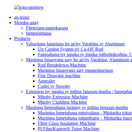
an-trano
Momba anay
Fitetezam-pamokarana
fampirantiana
Products
Vahaolana fanariana ho an'ny Varahina sy Aluminum
Up Casting System ny Cu-OF Rod
Famoahana tsy tapaka sy tsipika mihodinkodina-
Masinina fanaovana sary ho an'ny Varahina, Aluminum a
Rod Breakdown Machine
Masinina fanaovana sary mpanelanelana
Fine Drawing machine
Annealer
Coiler sy Spooler
Extrusion tsy tapaka sy milina fanasan-damba / fametaha
Mitohy Extrusion Machine
Mitohy Cladding Machine
Masinina fametahana taratasy sy milina fanasan-damba
Masinina fametahana mitsivalana - Mpitarika toka
Masinina fametahana mitambatra – Mpitarika mar
Fibre Glass Insulating Machine
PI Film/Kapton® Taing Machine