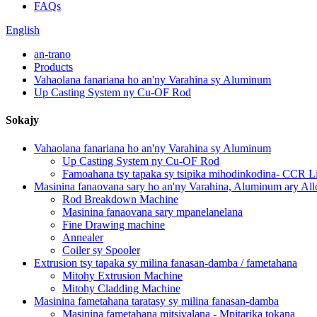
FAQs
English
an-trano
Products
Vahaolana fanariana ho an'ny Varahina sy Aluminum
Up Casting System ny Cu-OF Rod
Sokajy
Vahaolana fanariana ho an'ny Varahina sy Aluminum
Up Casting System ny Cu-OF Rod
Famoahana tsy tapaka sy tsipika mihodinkodina- CCR L
Masinina fanaovana sary ho an'ny Varahina, Aluminum ary All
Rod Breakdown Machine
Masinina fanaovana sary mpanelanelana
Fine Drawing machine
Annealer
Coiler sy Spooler
Extrusion tsy tapaka sy milina fanasan-damba / fametahana
Mitohy Extrusion Machine
Mitohy Cladding Machine
Masinina fametahana taratasy sy milina fanasan-damba
Masinina fametahana mitsivalana - Mpitarika tokana