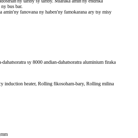
dostrian'ny tariby sy tariby. Miaraka amin'ny endrika
ny bus bar.
va amin'ny fanovana ny haben'ny famokarana ary tsy misy
dahatsoratra sy 8000 andian-dahatsoratra aluminium firaka
ncy induction heater, Rolling fikosoham-bary, Rolling milina
sqmm