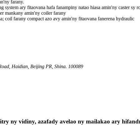
an'ny farany.
ng system ary fitaovana hafa fanampiny natao hiasa amin'ny caster sy ro
r mankany amin'ny coiler farany
a; coil farany compact azo avy amin'ny fitaovana fanerena hydraulic
oad, Haidian, Beijing PR, Shina. 100089
ry ny vidiny, azafady avelao ny mailakao ary hifandr