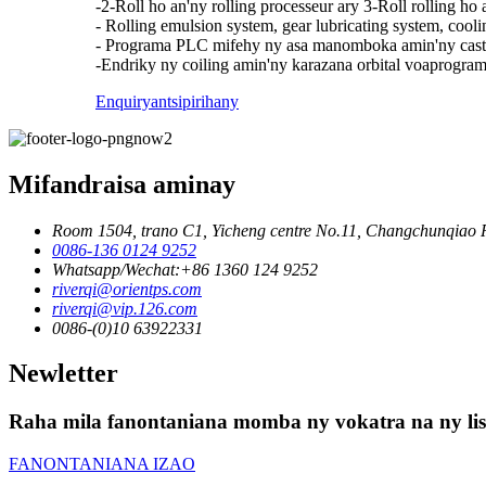
-2-Roll ho an'ny rolling processeur ary 3-Roll rolling ho 
- Rolling emulsion system, gear lubricating system, cooli
- Programa PLC mifehy ny asa manomboka amin'ny caste
-Endriky ny coiling amin'ny karazana orbital voaprogram
Enquiry
antsipirihany
Mifandraisa aminay
Room 1504, trano C1, Yicheng centre No.11, Changchunqiao R
0086-136 0124 9252
Whatsapp/Wechat:+86 1360 124 9252
riverqi@orientps.com
riverqi@vip.126.com
0086-(0)10 63922331
Newletter
Raha mila fanontaniana momba ny vokatra na ny lisit
FANONTANIANA IZAO