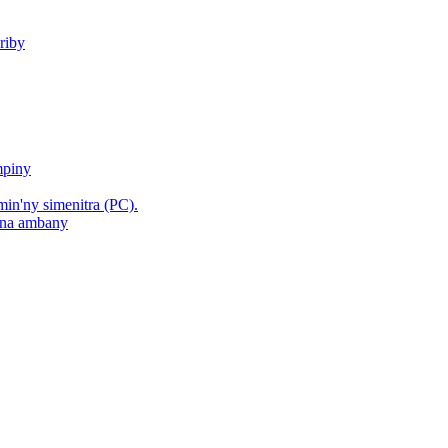
riby
mpiny
min'ny simenitra (PC).
hana ambany