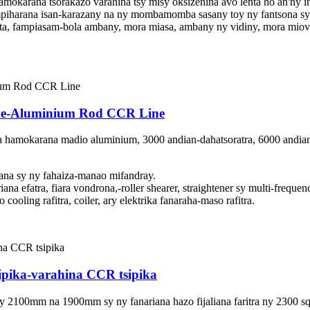
amokarana tsorakazo varahina tsy misy oksizenina avo lenta ho an'ny in
mpiharana isan-karazany na ny mombamomba sasany toy ny fantsona sy 
lenta, fampiasam-bola ambany, mora miasa, ambany ny vidiny, mora mio
ine-Aluminium Rod CCR Line
 hamokarana madio aluminium, 3000 andian-dahatsoratra, 6000 andian-
nana sy ny fahaiza-manao mifandray.
ana efatra, fiara vondrona,-roller shearer, straightener sy multi-freque
o cooling rafitra, coiler, ary elektrika fanaraha-maso rafitra.
ipika-varahina CCR tsipika
ny 2100mm na 1900mm sy ny fanariana hazo fijaliana faritra ny 2300 