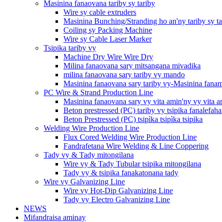
Masinina fanaovana tariby sy tariby
Wire sy cable extruders
Masinina Bunching/Stranding ho an'ny tariby sy ta
Coiling sy Packing Machine
Wire sy Cable Laser Marker
Tsipika tariby vy
Machine Dry Wire Wire Dry
Milina fanaovana sary mitsangana mivadika
milina fanaovana sary tariby vy mando
Masinina fanaovana sary tariby vy-Masinina fana
PC Wire & Strand Production Line
Masinina fanaovana sary vy vita amin'ny vy vita a
Beton prestressed (PC) tariby vy tsipika fanalefa
Beton Prestressed (PC) tsipìka tsipìka tsipika
Welding Wire Production Line
Flux Cored Welding Wire Production Line
Fandrafetana Wire Welding & Line Coppering
Tady vy & Tady mitongilana
Wire vy & Tady Tubular tsipika mitongilana
Tady vy & tsipika fanakatonana tady
Wire vy Galvanizing Line
Wire vy Hot-Dip Galvanizing Line
Tady vy Electro Galvanizing Line
NEWS
Mifandraisa aminay