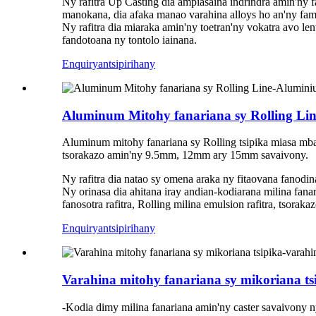
Ny rafitra Up Casting dia ampiasaina indrindra amin'ny f
manokana, dia afaka manao varahina alloys ho an'ny fa
Ny rafitra dia miaraka amin'ny toetran'ny vokatra avo 
fandotoana ny tontolo iainana.
Enquiry
antsipirihany
Aluminum Mitohy fanariana sy Rolling L
Aluminum mitohy fanariana sy Rolling tsipika miasa mba
tsorakazo amin'ny 9.5mm, 12mm ary 15mm savaivony.
Ny rafitra dia natao sy omena araka ny fitaovana fanodi
Ny orinasa dia ahitana iray andian-kodiarana milina fanari
fanosotra rafitra, Rolling milina emulsion rafitra, tsorakaz
Enquiry
antsipirihany
Varahina mitohy fanariana sy mikoriana ts
-Kodia dimy milina fanariana amin'ny caster savaivony 