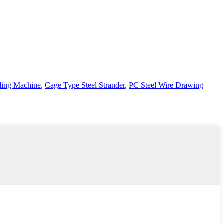
ding Machine
,
Cage Type Steel Strander
,
PC Steel Wire Drawing