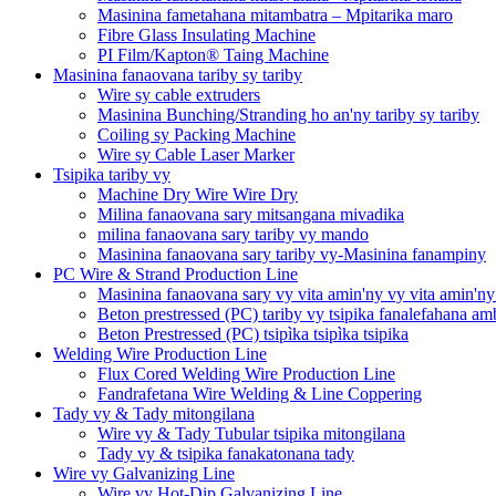
Masinina fametahana mitambatra – Mpitarika maro
Fibre Glass Insulating Machine
PI Film/Kapton® Taing Machine
Masinina fanaovana tariby sy tariby
Wire sy cable extruders
Masinina Bunching/Stranding ho an'ny tariby sy tariby
Coiling sy Packing Machine
Wire sy Cable Laser Marker
Tsipika tariby vy
Machine Dry Wire Wire Dry
Milina fanaovana sary mitsangana mivadika
milina fanaovana sary tariby vy mando
Masinina fanaovana sary tariby vy-Masinina fanampiny
PC Wire & Strand Production Line
Masinina fanaovana sary vy vita amin'ny vy vita amin'ny
Beton prestressed (PC) tariby vy tsipika fanalefahana a
Beton Prestressed (PC) tsipìka tsipìka tsipika
Welding Wire Production Line
Flux Cored Welding Wire Production Line
Fandrafetana Wire Welding & Line Coppering
Tady vy & Tady mitongilana
Wire vy & Tady Tubular tsipika mitongilana
Tady vy & tsipika fanakatonana tady
Wire vy Galvanizing Line
Wire vy Hot-Dip Galvanizing Line