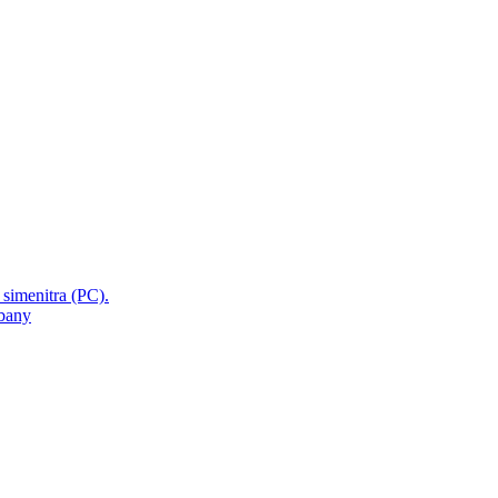
 simenitra (PC).
mbany