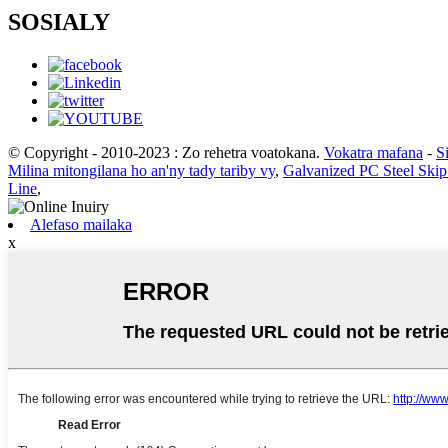
SOSIALY
© Copyright - 2010-2023 : Zo rehetra voatokana.
Vokatra mafana
-
S
Milina mitongilana ho an'ny tady tariby vy
,
Galvanized PC Steel Skip
Line
,
Alefaso mailaka
x