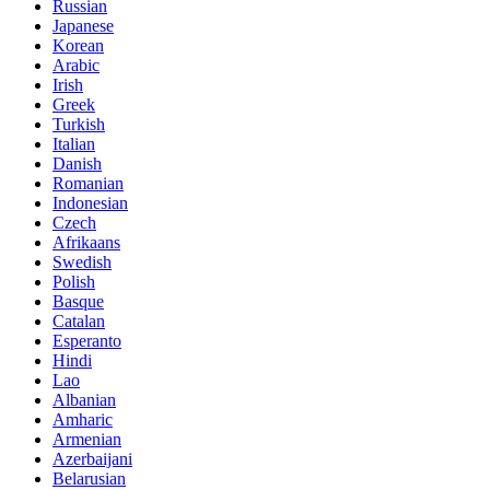
Russian
Japanese
Korean
Arabic
Irish
Greek
Turkish
Italian
Danish
Romanian
Indonesian
Czech
Afrikaans
Swedish
Polish
Basque
Catalan
Esperanto
Hindi
Lao
Albanian
Amharic
Armenian
Azerbaijani
Belarusian