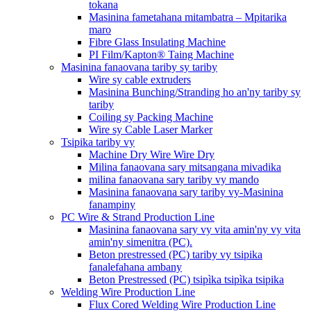
tokana
Masinina fametahana mitambatra – Mpitarika
maro
Fibre Glass Insulating Machine
PI Film/Kapton® Taing Machine
Masinina fanaovana tariby sy tariby
Wire sy cable extruders
Masinina Bunching/Stranding ho an'ny tariby sy
tariby
Coiling sy Packing Machine
Wire sy Cable Laser Marker
Tsipika tariby vy
Machine Dry Wire Wire Dry
Milina fanaovana sary mitsangana mivadika
milina fanaovana sary tariby vy mando
Masinina fanaovana sary tariby vy-Masinina
fanampiny
PC Wire & Strand Production Line
Masinina fanaovana sary vy vita amin'ny vy vita
amin'ny simenitra (PC).
Beton prestressed (PC) tariby vy tsipika
fanalefahana ambany
Beton Prestressed (PC) tsipìka tsipìka tsipika
Welding Wire Production Line
Flux Cored Welding Wire Production Line