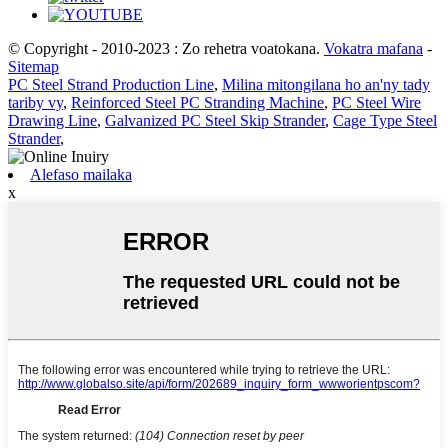
© Copyright - 2010-2023 : Zo rehetra voatokana.
Vokatra mafana
-
Sitemap
PC Steel Strand Production Line
,
Milina mitongilana ho an'ny tady
tariby vy
,
Reinforced Steel PC Stranding Machine
,
PC Steel Wire
Drawing Line
,
Galvanized PC Steel Skip Strander
,
Cage Type Steel
Strander
,
Alefaso mailaka
x