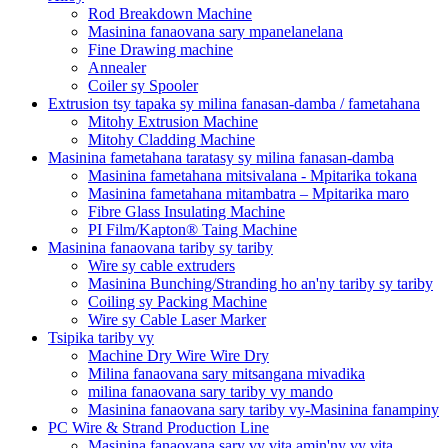
Rod Breakdown Machine
Masinina fanaovana sary mpanelanelana
Fine Drawing machine
Annealer
Coiler sy Spooler
Extrusion tsy tapaka sy milina fanasan-damba / fametahana
Mitohy Extrusion Machine
Mitohy Cladding Machine
Masinina fametahana taratasy sy milina fanasan-damba
Masinina fametahana mitsivalana - Mpitarika tokana
Masinina fametahana mitambatra – Mpitarika maro
Fibre Glass Insulating Machine
PI Film/Kapton® Taing Machine
Masinina fanaovana tariby sy tariby
Wire sy cable extruders
Masinina Bunching/Stranding ho an'ny tariby sy tariby
Coiling sy Packing Machine
Wire sy Cable Laser Marker
Tsipika tariby vy
Machine Dry Wire Wire Dry
Milina fanaovana sary mitsangana mivadika
milina fanaovana sary tariby vy mando
Masinina fanaovana sary tariby vy-Masinina fanampiny
PC Wire & Strand Production Line
Masinina fanaovana sary vy vita amin'ny vy vita