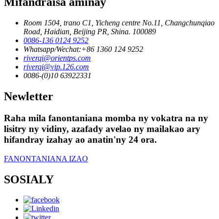
Mifandraisa aminay
Room 1504, trano C1, Yicheng centre No.11, Changchunqiao
Road, Haidian, Beijing PR, Shina. 100089
0086-136 0124 9252
Whatsapp/Wechat:+86 1360 124 9252
riverqi@orientps.com
riverqi@vip.126.com
0086-(0)10 63922331
Newletter
Raha mila fanontaniana momba ny vokatra na ny
lisitry ny vidiny, azafady avelao ny mailakao ary
hifandray izahay ao anatin'ny 24 ora.
FANONTANIANA IZAO
SOSIALY