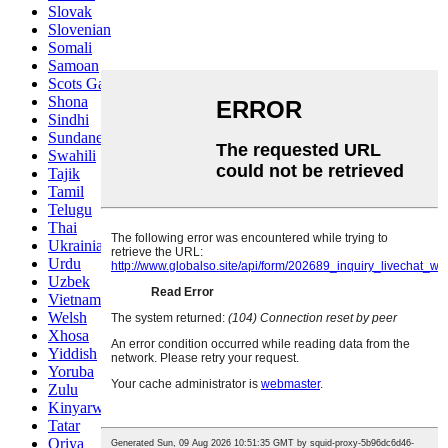
Slovak
Slovenian
Somali
Samoan
Scots Gaelic
Shona
Sindhi
Sundanese
Swahili
Tajik
Tamil
Telugu
Thai
Ukrainian
Urdu
Uzbek
Vietnamese
Welsh
Xhosa
Yiddish
Yoruba
Zulu
Kinyarwanda
Tatar
Oriya