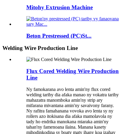
Mitohy Extrusion Machine
Beton Prestressed (PC)St...
Welding Wire Production Line
Flux Cored Welding Wire Production
Line
Ny famokarana avo lenta amin'ny flux cored
welding tariby dia afaka manao ny vokatra tariby
mahazatra manomboka amin'ny strip ary
mifarana mivantana amin'ny savaivony farany.
Ny rafitra famahanana vovoka avo lenta sy ny
rollers azo itokisana dia afaka mamolavola ny
tady ho endrika manokana miaraka amin'ny
tahan'ny famenoana ilaina. Manana kasety
mihodinkodina sy boaty maty ihany koa izahay