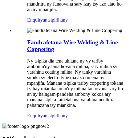
mandritra ny fanaovana sary izay tsy azo atao ho
an'ny mpanjifa.
Enquiry
antsipirihany
Fandrafetana Wire Welding & Line
Coppering
Ny tsipika dia tena ahitana ny vy tariby
ambonin'ny fanadiovana milina, sary milina sy
varahina coating milina. Ny tanky varahina
simika sy electro type dia azo omena ny
mpanjifa. Manana tsipika tariby coppering tokana
izahay miaraka amin'ny milina fanaovana sary ho
an'ny haingam-pandeha ambony kokoa ary
manana tsipika fametahana varahina nentim-
paharazana tsy miankina.
Enquiry
antsipirihany