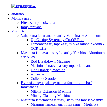
an-trano
Momba anay
Fitetezam-pamokarana
fampirantiana
Products
Vahaolana fanariana ho an'ny Varahina sy Aluminum
Up Casting System ny Cu-OF Rod
Famoahana tsy tapaka sy tsipika mihodinkodina-
CCR Line
Masinina fanaovana sary ho an'ny Varahina, Aluminum
ary Alloy
Rod Breakdown Machine
Masinina fanaovana sary mpanelanelana
Fine Drawing machine
Annealer
Coiler sy Spooler
Extrusion tsy tapaka sy milina fanasan-damba /
fametahana
Mitohy Extrusion Machine
Mitohy Cladding Machine
Masinina fametahana taratasy sy milina fanasan-damba
Masinina fametahana mitsivalana - Mpitarika