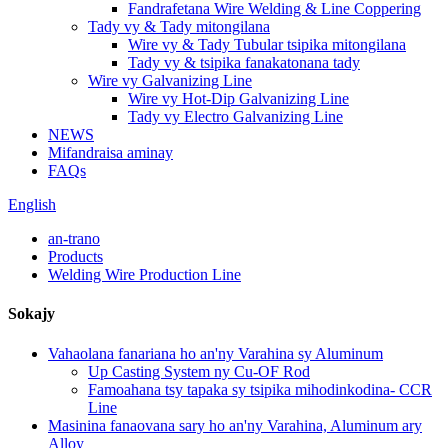
Fandrafetana Wire Welding & Line Coppering
Tady vy & Tady mitongilana
Wire vy & Tady Tubular tsipika mitongilana
Tady vy & tsipika fanakatonana tady
Wire vy Galvanizing Line
Wire vy Hot-Dip Galvanizing Line
Tady vy Electro Galvanizing Line
NEWS
Mifandraisa aminay
FAQs
English
an-trano
Products
Welding Wire Production Line
Sokajy
Vahaolana fanariana ho an'ny Varahina sy Aluminum
Up Casting System ny Cu-OF Rod
Famoahana tsy tapaka sy tsipika mihodinkodina- CCR
Line
Masinina fanaovana sary ho an'ny Varahina, Aluminum ary
Alloy