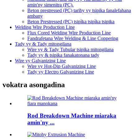
amin'ny simenitra (PC).
Beton prestressed (PC) tariby vy tsipika fanalefahana
ambany
Beton Prestressed (PC) tsipìka tsipìka tsipika
Welding Wire Production Line
Flux Cored Welding Wire Production Line
Fandrafetana Wire Welding & Line Coppering
Tady vy & Tady mitongilana
Wire vy & Tady Tubular tsipika mitongilana
Tady vy & tsipika fanakatonana tady
Wire vy Galvanizing Line
Wire vy Hot-Dip Galvanizing Line
Tady vy Electro Galvanizing Line
vokatra asongadina
Rod Breakdown Machine miaraka
amin'ny ...