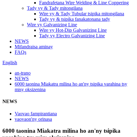
Fandrafetana Wire Welding & Line Coppering
Tady vy & Tady mitongilana
Wire vy & Tady Tubular tsipika mitongilana
Tady vy & tsipika fanakatonana tady
Wire vy Galvanizing Line
Wire vy Hot-Dip Galvanizing Line
Tady vy Electro Galvanizing Line
NEWS
Mifandraisa aminay
FAQs
English
an-trano
NEWS
6000 taonina Miakatra milina ho an'ny tsipika varahina tsy
misy oksizenina
NEWS
Vaovao fampirantiana
vaovaon'ny orinasa
6000 taonina Miakatra milina ho an'ny tsipika