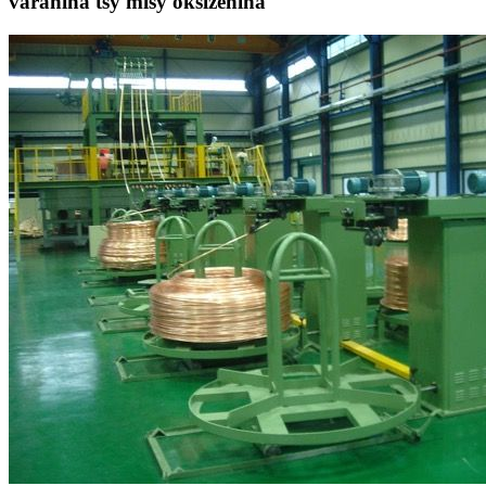
varahina tsy misy oksizenina