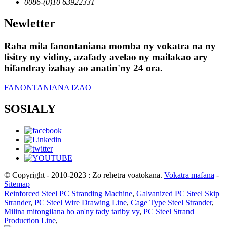
0086-(0)10 63922331
Newletter
Raha mila fanontaniana momba ny vokatra na ny
lisitry ny vidiny, azafady avelao ny mailakao ary
hifandray izahay ao anatin'ny 24 ora.
FANONTANIANA IZAO
SOSIALY
© Copyright - 2010-2023 : Zo rehetra voatokana.
Vokatra mafana
-
Sitemap
Reinforced Steel PC Stranding Machine
,
Galvanized PC Steel Skip
Strander
,
PC Steel Wire Drawing Line
,
Cage Type Steel Strander
,
Milina mitongilana ho an'ny tady tariby vy
,
PC Steel Strand
Production Line
,