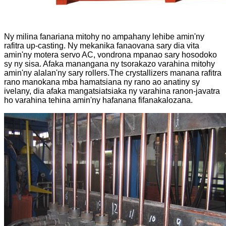
Ny milina fanariana mitohy no ampahany lehibe amin'ny
rafitra up-casting. Ny mekanika fanaovana sary dia vita
amin'ny motera servo AC, vondrona mpanao sary hosodoko
sy ny sisa. Afaka manangana ny tsorakazo varahina mitohy
amin'ny alalan'ny sary rollers.The crystallizers manana rafitra
rano manokana mba hamatsiana ny rano ao anatiny sy
ivelany, dia afaka mangatsiatsiaka ny varahina ranon-javatra
ho varahina tehina amin'ny hafanana fifanakalozana.