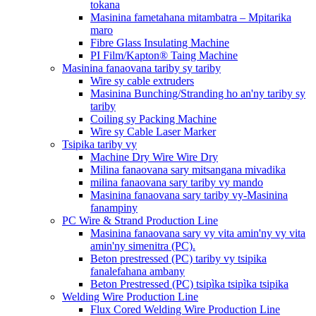
tokana
Masinina fametahana mitambatra – Mpitarika
maro
Fibre Glass Insulating Machine
PI Film/Kapton® Taing Machine
Masinina fanaovana tariby sy tariby
Wire sy cable extruders
Masinina Bunching/Stranding ho an'ny tariby sy
tariby
Coiling sy Packing Machine
Wire sy Cable Laser Marker
Tsipika tariby vy
Machine Dry Wire Wire Dry
Milina fanaovana sary mitsangana mivadika
milina fanaovana sary tariby vy mando
Masinina fanaovana sary tariby vy-Masinina
fanampiny
PC Wire & Strand Production Line
Masinina fanaovana sary vy vita amin'ny vy vita
amin'ny simenitra (PC).
Beton prestressed (PC) tariby vy tsipika
fanalefahana ambany
Beton Prestressed (PC) tsipìka tsipìka tsipika
Welding Wire Production Line
Flux Cored Welding Wire Production Line