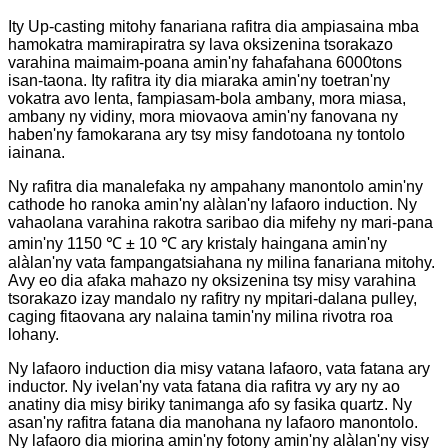
Ity Up-casting mitohy fanariana rafitra dia ampiasaina mba
hamokatra mamirapiratra sy lava oksizenina tsorakazo
varahina maimaim-poana amin'ny fahafahana 6000tons
isan-taona. Ity rafitra ity dia miaraka amin'ny toetran'ny
vokatra avo lenta, fampiasam-bola ambany, mora miasa,
ambany ny vidiny, mora miovaova amin'ny fanovana ny
haben'ny famokarana ary tsy misy fandotoana ny tontolo
iainana.
Ny rafitra dia manalefaka ny ampahany manontolo amin'ny
cathode ho ranoka amin'ny alàlan'ny lafaoro induction. Ny
vahaolana varahina rakotra saribao dia mifehy ny mari-pana
amin'ny 1150 ℃ ± 10 ℃ ary kristaly haingana amin'ny
alàlan'ny vata fampangatsiahana ny milina fanariana mitohy.
Avy eo dia afaka mahazo ny oksizenina tsy misy varahina
tsorakazo izay mandalo ny rafitry ny mpitari-dalana pulley,
caging fitaovana ary nalaina tamin'ny milina rivotra roa
lohany.
Ny lafaoro induction dia misy vatana lafaoro, vata fatana ary
inductor. Ny ivelan'ny vata fatana dia rafitra vy ary ny ao
anatiny dia misy biriky tanimanga afo sy fasika quartz. Ny
asan'ny rafitra fatana dia manohana ny lafaoro manontolo.
Ny lafaoro dia miorina amin'ny fotony amin'ny alàlan'ny visy