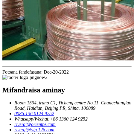
Fotoana fandefasana: Dec-20-2022
Mifandraisa aminay
Room 1504, trano C1, Yicheng centre No.11, Changchunqiao
Road, Haidian, Beijing PR, Shina. 100089
0086-136 0124 9252
Whatsapp/Wechat:+86 1360 124 9252
riverqi@orientps.com
riverqi@vip.126.com