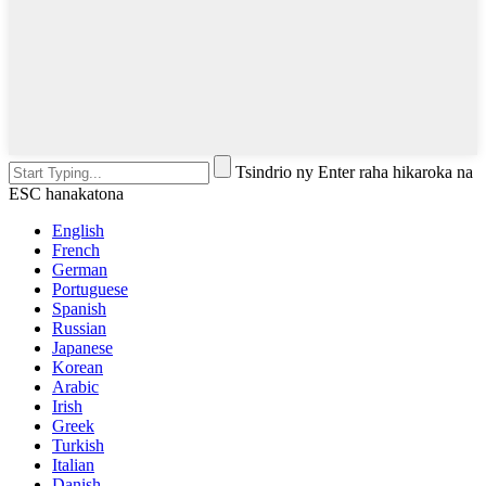
Tsindrio ny Enter raha hikaroka na
ESC hanakatona
English
French
German
Portuguese
Spanish
Russian
Japanese
Korean
Arabic
Irish
Greek
Turkish
Italian
Danish