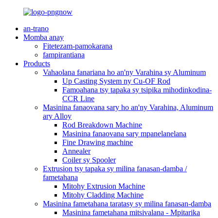
an-trano
Momba anay
Fitetezam-pamokarana
fampirantiana
Products
Vahaolana fanariana ho an'ny Varahina sy Aluminum
Up Casting System ny Cu-OF Rod
Famoahana tsy tapaka sy tsipika mihodinkodina-
CCR Line
Masinina fanaovana sary ho an'ny Varahina, Aluminum
ary Alloy
Rod Breakdown Machine
Masinina fanaovana sary mpanelanelana
Fine Drawing machine
Annealer
Coiler sy Spooler
Extrusion tsy tapaka sy milina fanasan-damba /
fametahana
Mitohy Extrusion Machine
Mitohy Cladding Machine
Masinina fametahana taratasy sy milina fanasan-damba
Masinina fametahana mitsivalana - Mpitarika